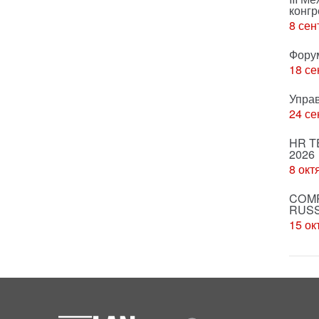
конгр
8 сен
Фору
18 се
Упра
24 се
HR T
2026
8 окт
COMP
RUSS
15 ок