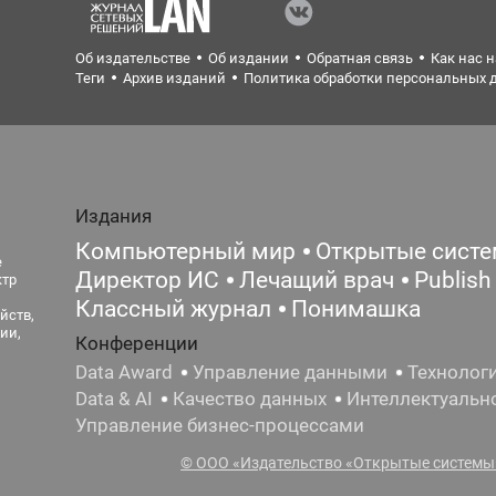
Об издательстве
Об издании
Обратная связь
Как нас 
Теги
Архив изданий
Политика обработки персональных 
Издания
Компьютерный мир
Открытые сист
е
Директор ИС
Лечащий врач
Publish
ктр
Классный журнал
Понимашка
йств,
ии,
Конференции
Data Award
Управление данными
Технолог
Data & AI
Качество данных
Интеллектуальн
Управление бизнес-процессами
© ООО «Издательство «Открытые системы»