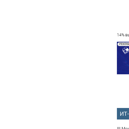
14% вы
РЕКЛА
ИТ
III М