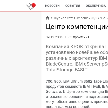
НОВОСТИ
СОБЫТИЯ
ЭКСПЕРТИЗА
ИССЛЕДОВАНИЯ
ЖУРНАЛ
АРХИВ
Журнал сетевых решений/LAN
Центр компетенции
09.12.2004
1563 прочтения
Компания КРОК открыла Ц
установлено новейшее обо
различных архитектур IBM e
BladeCentre, IBM eServer p
TotalStorage FAStT
700, 900, IBM Ultrium 3582 Tape Li
продуктов семейств IBM Tivoli, I
Software. В Центре компетенции 
отраслевые решения и подготавл
могут объективно оценить произв
предлагаемых решений.