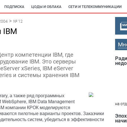
ПОДПИСКА
ЦОДЫ И ОБЛАКА
СЕТИ И ТЕЛЕКОММУНИКАЦИИ
2004
№ 12
 IBM
Мн
ентр компетенции IBM, где
Ради
рудование IBM. Это серверы
недо
Server xSeries, IBM eServer
Series и системы хранения IBM
brary, а также ряд программных
BM WebSphere, IBM Data Management
на отд
IBM компании КРОК моделируются
иваются пилотные варианты проектов. Заказчики
Эпох
одительность систем, убедиться в эффективности
начи