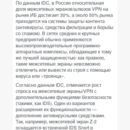
По данным IDC, в России относительная
доля межсетевых экранов/шлюзов VPN на
рынке ИБ достигает 30%, а около 50% рынка
приходится на системы защиты контента
(антивирусы, средства фильтрации и борьбы
со спамом). В сетях средних и крупных
предприятий обычно применяются
высокопроизводительные программно-
аппаратные комплексы, обладающие к тому
же лучшей защищенностью: как правило,
такие межсетевые экраны невозможно
отключить или вывести из строя с помощью
вируса или «троянца».
Согласно данным IDC, отмечается рост
спроса на межсетевые экраны/VPN с
дополнительными функциями безопасности
(такими, как IDS). Один из вариантов
расширения их функциональности —
дополнение антивирусными средствами.
Так, например, межсетевой экран Z-2
оснащается встроенной IDS Snort и