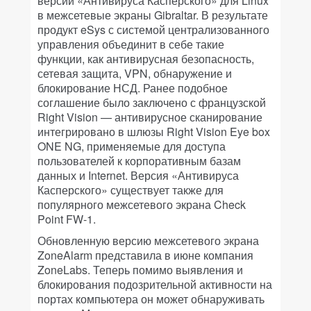
версии «Антивируса Касперского» для Linux
в межсетевые экраны Gibraltar. В результате
продукт eSys с системой централизованного
управления объединит в себе такие
функции, как антивирусная безопасность,
сетевая защита, VPN, обнаружение и
блокирование НСД. Ранее подобное
соглашение было заключено с французской
Right Vision — антивирусное сканирование
интегрировано в шлюзы Right Vision Eye box
ONE NG, применяемые для доступа
пользователей к корпоративным базам
данных и Internet. Версия «Антивируса
Касперского» существует также для
популярного межсетевого экрана Check
Point FW-1.
Обновленную версию межсетевого экрана
ZoneAlarm представила в июне компания
ZoneLabs. Теперь помимо выявления и
блокирования подозрительной активности на
портах компьютера он может обнаруживать