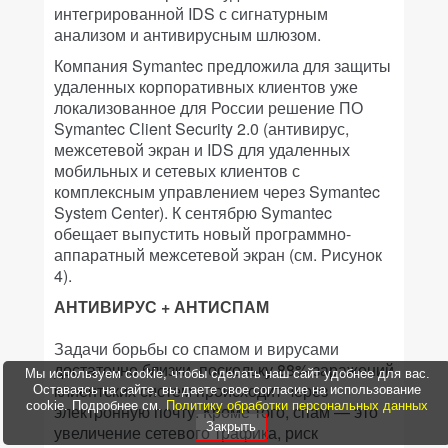
интегрированной IDS с сигнатурным
анализом и антивирусным шлюзом.
Компания Symantec предложила для защиты
удаленных корпоративных клиентов уже
локализованное для России решение ПО
Symantec Сlient Security 2.0 (антивирус,
межсетевой экран и IDS для удаленных
мобильных и сетевых клиентов с
комплексным управлением через Symantec
System Center). К сентябрю Symantec
обещает выпустить новый программно-
аппаратный межсетевой экран (см. Рисунок
4).
АНТИВИРУС + АНТИСПАМ
Задачи борьбы со спамом и вирусами
достаточно близки, поскольку 88% заражений
Мы используем cookie, чтобы сделать наш сайт удобнее для вас.
клиентских систем происходит через
Оставаясь на сайте, вы даете свое согласие на использование
cookie. Подробнее см.
Политику обработки персональных данных
электронную почту. Кроме того, спам — это
Закрыть
увеличение сетевого трафика, риск