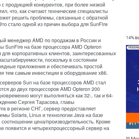
 с продукцией конкурентов, при более низкой
тил, что, как считают технические специалисты
 сможет решить проблемы, связанные с обратной
то стало одной из причин выбора для SunFire
14% вы
ный менеджер AMD по продажам в России и
ры SunFire на базе процессора AMD Opteron
РЕКЛА
для корпоративных клиентов, заинтересованных
масштабируемости, поскольку в состоянии
ядные приложения и обеспечивать простой
яя тем самым инвестиции в оборудование x86.
серверов Sun на базе процессоров AMD стал
ются до двух процессоров AMD Opteron 200
дновременно могут выполняться как 32-, так и 64-
ждению Сергея Тарасова, главы
ems в регионе СНГ, сервер предоставляет
ы Solaris, Linux и технологии Java на базе
 соотношении цена/производительность. Кроме
ИТ
ынке появится и четырехпроцессорный сервер на
III М