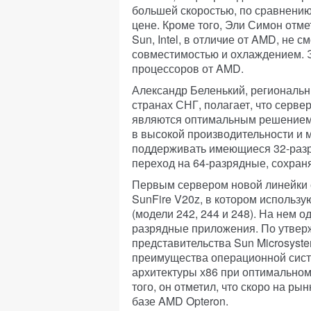
большей скоростью, по сравнению
цене. Кроме того, Эли Симон отме
Sun, Intel, в отличие от AMD, не
совместимостью и охлаждением. Э
процессоров от AMD.
Александр Беленький, региональ
странах СНГ, полагает, что серве
являются оптимальным решением 
в высокой производительности и 
поддерживать имеющиеся 32-разр
переход на 64-разрядные, сохран
Первым сервером новой линейки 
SunFire V20z, в котором использу
(модели 242, 244 и 248). На нем о
разрядные приложения. По утвер
представительства Sun Microsyst
преимущества операционной систем
архитектуры х86 при оптимальном
того, он отметил, что скоро на р
базе AMD Opteron.