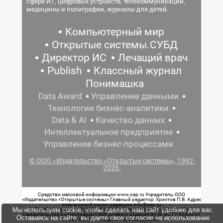
сфере ИТ, цифровых устройств, телекоммуникаций,
медицины и полиграфии, журналы для детей.
Компьютерный мир
Открытые системы.СУБД
Директор ИС
Лечащий врач
Publish
Классный журнал
Понимашка
Data Award
Управление данными
Технологии бизнес-аналитики
Data & AI
Качество данных
Интеллектуальное предприятие
Управление бизнес-процессами
© ООО «Издательство «Открытые системы», 1992-
2026.
Средство массовой информации www.osp.ru Учредитель: ООО
«Издательство «Открытые системы» Главный редактор: Христов П.В. Адрес
электронной почты редакции: info@osp.ru
Мы используем cookie, чтобы сделать наш сайт удобнее для вас.
Телефон редакции: 7 (499) 703-18-54 Возрастная маркировка: 12+
Свидетельство о регистрации СМИ сетевого издания Эл.№ ФС77-62008 от
Оставаясь на сайте, вы даете свое согласие на использование
05 июня 2015 г. выдано Роскомнадзором.