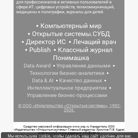
для профессионалов и активных пользователей в
сфере ИТ, цифровых устройств, телекоммуникаций,
медицины и полиграфии, журналы для детей.
Компьютерный мир
Открытые системы.СУБД
Директор ИС
Лечащий врач
Publish
Классный журнал
Понимашка
Data Award
Управление данными
Технологии бизнес-аналитики
Data & AI
Качество данных
Интеллектуальное предприятие
Управление бизнес-процессами
© ООО «Издательство «Открытые системы», 1992-
2026.
Средство массовой информации www.osp.ru Учредитель: ООО
«Издательство «Открытые системы» Главный редактор: Христов П.В. Адрес
электронной почты редакции: info@osp.ru
Мы используем cookie, чтобы сделать наш сайт удобнее для вас.
Телефон редакции: 7 (499) 703-18-54 Возрастная маркировка: 12+