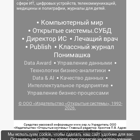
сфере ИТ, цифровых устройств, телекоммуникаций,
медицины и полиграфии, журналы для детей.
Компьютерный мир
Открытые системы.СУБД
Директор ИС
Лечащий врач
Publish
Классный журнал
Понимашка
Data Award
Управление данными
Технологии бизнес-аналитики
Data & AI
Качество данных
Интеллектуальное предприятие
Управление бизнес-процессами
© ООО «Издательство «Открытые системы», 1992-
2026.
Средство массовой информации www.osp.ru Учредитель: ООО
«Издательство «Открытые системы» Главный редактор: Христов П.В. Адрес
электронной почты редакции: info@osp.ru
Мы используем cookie, чтобы сделать наш сайт удобнее для вас.
Телефон редакции: 7 (499) 703-18-54 Возрастная маркировка: 12+
Свидетельство о регистрации СМИ сетевого издания Эл.№ ФС77-62008 от
Оставаясь на сайте, вы даете свое согласие на использование