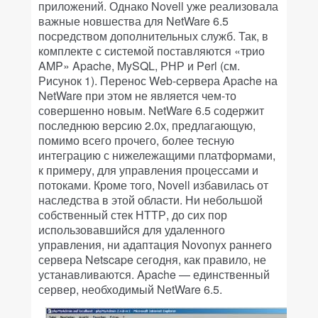
приложений. Однако Novell уже реализовала
важные новшества для NetWare 6.5
посредством дополнительных служб. Так, в
комплекте с системой поставляются «трио
AMP» Apache, MySQL, РНР и Perl (см.
Рисунок 1). Перенос Web-сервера Apache на
NetWare при этом не является чем-то
совершенно новым. NetWare 6.5 содержит
последнюю версию 2.0х, предлагающую,
помимо всего прочего, более тесную
интеграцию с нижележащими платформами,
к примеру, для управления процессами и
потоками. Кроме того, Novell избавилась от
наследства в этой области. Ни небольшой
собственный стек НТТР, до сих пор
использовавшийся для удаленного
управления, ни адаптация Novonyx раннего
сервера Netscape сегодня, как правило, не
устанавливаются. Apache — единственный
сервер, необходимый NetWare 6.5.