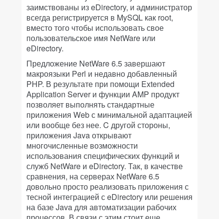
заимствованы из eDirectory, и администратор
всегда регистрируется в MySQL как root,
вместо того чтобы использовать свое
пользовательское имя NetWare или
eDirectory.
Предложение NetWare 6.5 завершают
макроязыки Perl и недавно добавленный
PHP. В результате при помощи Extended
Application Server и функции AMP продукт
позволяет выполнять стандартные
приложения Web с минимальной адаптацией
или вообще без нее. C другой стороны,
приложения Java открывают
многочисленные возможности
использования специфических функций и
служб NetWare и eDirectory. Так, в качестве
сравнения, на серверах NetWare 6.5
довольно просто реализовать приложения с
тесной интеграцией с eDirectory или решения
на базе Java для автоматизации рабочих
процессов. В связи с этим стоит еще