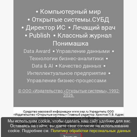
Компьютерный мир
Открытые системы.СУБД
Директор ИС
Лечащий врач
Publish
Классный журнал
Понимашка
Data Award
Управление данными
Технологии бизнес-аналитики
Data & AI
Качество данных
Интеллектуальное предприятие
Управление бизнес-процессами
© ООО «Издательство «Открытые системы», 1992-
2026.
Средство массовой информации www.osp.ru Учредитель: ООО
«Издательство «Открытые системы» Главный редактор: Христов П.В. Адрес
электронной почты редакции: info@osp.ru
Мы используем cookie, чтобы сделать наш сайт удобнее для вас.
Телефон редакции: 7 (499) 703-18-54 Возрастная маркировка: 12+
Свидетельство о регистрации СМИ сетевого издания Эл.№ ФС77-62008 от
Оставаясь на сайте, вы даете свое согласие на использование
05 июня 2015 г. выдано Роскомнадзором.
cookie. Подробнее см.
Политику обработки персональных данных