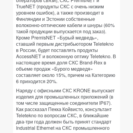
операторов связи), СКС PremisNET и
TrueNET (продукты СКС с очень низким
уровнем ошибок), а также производит в
Финляндии и Эстонии собственные
волоконно-оптические кабели и шнуры (60%
такой продукции выпускается под заказ).
Кроме PremisNET «Бурый медведь»,
ставший первым дистрибьютором Teletekno
в России, будет поставлять продукты
AccessNET и волоконную оптику Teletekno. В
настоящее время доля СКС Brand-Rex в
объеме продаж «Бурого медведя»
составляет около 15%, причем на Категорию
6 приходится 20%.
Наряду с офисными СКС KRONE выпускает
изделия для промышленных приложений (в
том числе защищенные соединители IP67).
Как рассказал Пекка Койвисто, консультант
Teletekno по вопросам СКС, в ближайшие
два-три года должен быть принят стандарт
Industrial Ethernet на СКС промышленного