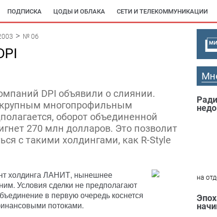
ПОДПИСКА
ЦОДЫ И ОБЛАКА
СЕТИ И ТЕЛЕКОММУНИКАЦИИ
2003
№ 06
DPI
Мн
омпаний DPI объявили о слиянии.
Ради
я крупным многопрофильным
недо
полагается, оборот объединенной
игнет 270 млн долларов. Это позволит
ся с такими холдингами, как R-Style
дент холдинга ЛАНИТ, нынешнее
на отд
ним. Условия сделки не предполагают
бъединение в первую очередь коснется
Эпох
финансовыми потоками.
начи