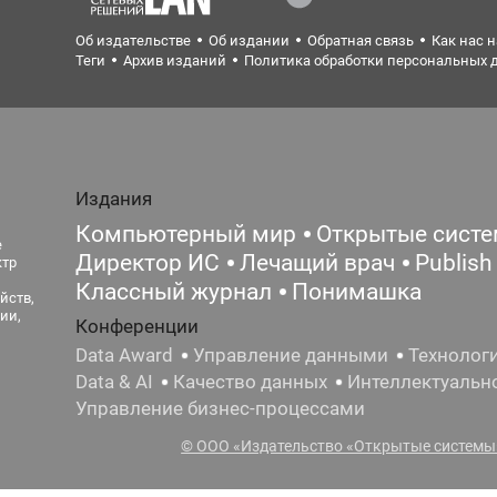
Об издательстве
Об издании
Обратная связь
Как нас 
Теги
Архив изданий
Политика обработки персональных 
Издания
Компьютерный мир
Открытые сист
е
Директор ИС
Лечащий врач
Publish
ктр
Классный журнал
Понимашка
йств,
ии,
Конференции
Data Award
Управление данными
Технолог
Data & AI
Качество данных
Интеллектуальн
Управление бизнес-процессами
© ООО «Издательство «Открытые системы»