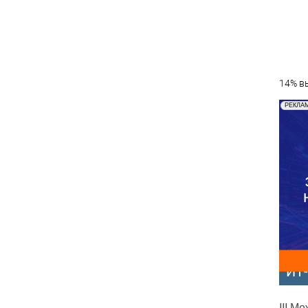
14% вы
РЕКЛА
ИТ
III М