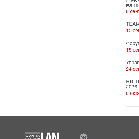
конгр
8 сен
TEAM
10 се
Фору
18 се
Упра
24 се
HR T
2026
8 окт