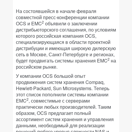
На состоявшейся в начале февраля
совместной пресс-конференции компании
2
OCS и EMC
объявили о заключении
дистрибьюторского соглашения, по условиям
которого российская компания OCS,
специализирующаяся в области проектной
дистрибуции и имеющая широкую дилерскую
сеть в Москве, Санкт-Петербурге и регионах,
2
будет продвигать системы хранения EMC
на
российском рынке.
У компании OCS большой опыт
продвижения систем хранения Compaq,
Hewlett-Packard, Sun Microsystems. Теперь
этот список пополнили системы компании
2
EMC
, совместимые с серверами
практически любых производителей. Таким
образом, OCS предлагает полный
ассортимент систем хранения и управления
данными, необходимый для реализации
решений любого уровня сложности NAS и