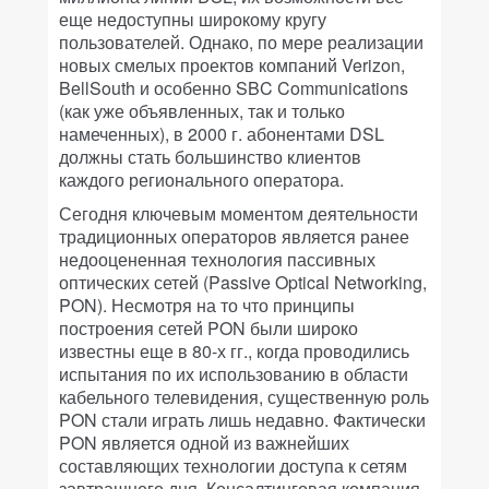
еще недоступны широкому кругу
пользователей. Однако, по мере реализации
новых смелых проектов компаний Verizon,
BellSouth и особенно SBC Communications
(как уже объявленных, так и только
намеченных), в 2000 г. абонентами DSL
должны стать большинство клиентов
каждого регионального оператора.
Сегодня ключевым моментом деятельности
традиционных операторов является ранее
недооцененная технология пассивных
оптических сетей (Passive Optical Networking,
PON). Несмотря на то что принципы
построения сетей PON были широко
известны еще в 80-х гг., когда проводились
испытания по их использованию в области
кабельного телевидения, существенную роль
PON стали играть лишь недавно. Фактически
PON является одной из важнейших
составляющих технологии доступа к сетям
завтрашнего дня. Консалтинговая компания