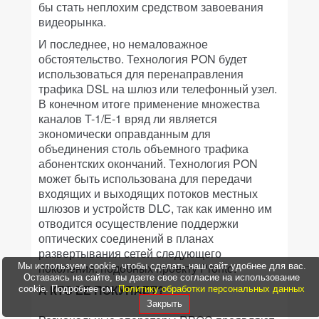
бы стать неплохим средством завоевания
видеорынка.
И последнее, но немаловажное
обстоятельство. Технология PON будет
использоваться для перенаправления
трафика DSL на шлюз или телефонный узел.
В конечном итоге применение множества
каналов T-1/Е-1 вряд ли является
экономически оправданным для
объединения столь объемного трафика
абонентских окончаний. Технология PON
может быть использована для передачи
входящих и выходящих потоков местных
шлюзов и устройств DLC, так как именно им
отводится осуществление поддержки
оптических соединений в планах
развертывания сетей следующего
поколения, подобных проекту Pronto.
Мы используем cookie, чтобы сделать наш сайт удобнее для вас.
Оставаясь на сайте, вы даете свое согласие на использование
А КТО ЕЕ ПОКУПАЕТ?
cookie. Подробнее см.
Политику обработки персональных данных
Закрыть