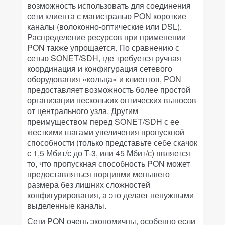
возможность использовать для соединения
сети клиента с магистралью PON короткие
каналы (волоконно-оптические или DSL).
Распределение ресурсов при применении
PON также упрощается. По сравнению с
сетью SONET/SDH, где требуется ручная
координация и конфигурация сетевого
оборудования «кольца» и клиентов, PON
предоставляет возможность более простой
организации нескольких оптических выносов
от центрального узла. Другим
преимуществом перед SONET/SDH с ее
жесткими шагами увеличения пропускной
способности (только представьте себе скачок
с 1,5 Мбит/с до T-3, или 45 Мбит/с) является
то, что пропускная способность PON может
предоставляться порциями меньшего
размера без лишних сложностей
конфигурирования, а это делает ненужными
выделенные каналы.
Сети PON очень экономичны, особенно если