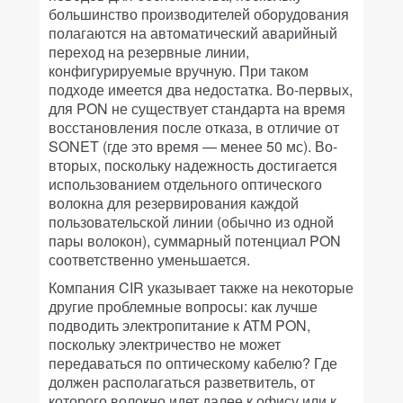
большинство производителей оборудования
полагаются на автоматический аварийный
переход на резервные линии,
конфигурируемые вручную. При таком
подходе имеется два недостатка. Во-первых,
для PON не существует стандарта на время
восстановления после отказа, в отличие от
SONET (где это время — менее 50 мс). Во-
вторых, поскольку надежность достигается
использованием отдельного оптического
волокна для резервирования каждой
пользовательской линии (обычно из одной
пары волокон), суммарный потенциал PON
соответственно уменьшается.
Компания CIR указывает также на некоторые
другие проблемные вопросы: как лучше
подводить электропитание к ATM PON,
поскольку электричество не может
передаваться по оптическому кабелю? Где
должен располагаться разветвитель, от
которого волокно идет далее к офису или к