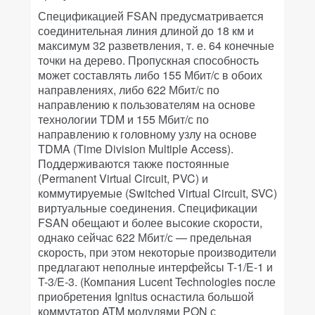
Спецификацией FSAN предусматривается
соединительная линия длиной до 18 км и
максимум 32 разветвления, т. е. 64 конечные
точки на дерево. Пропускная способность
может составлять либо 155 Мбит/с в обоих
направлениях, либо 622 Мбит/с по
направлению к пользователям на основе
технологии TDM и 155 Мбит/с по
направлению к головному узлу на основе
TDMA (Time Division Multiple Access).
Поддерживаются также постоянные
(Permanent Virtual Circuit, PVC) и
коммутируемые (Switched Virtual Circuit, SVC)
виртуальные соединения. Спецификации
FSAN обещают и более высокие скорости,
однако сейчас 622 Мбит/с — предельная
скорость, при этом некоторые производители
предлагают неполные интерфейсы T-1/E-1 и
T-3/E-3. (Компания Lucent Technologies после
приобретения Ignitus оснастила большой
коммутатор ATM модулями PON с