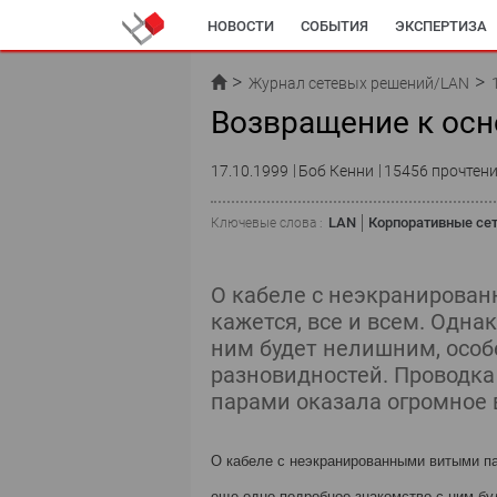
НОВОСТИ
СОБЫТИЯ
ЭКСПЕРТИЗА
ИССЛЕДОВАНИЯ
ЖУРНАЛ
АРХИВ
Журнал сетевых решений/LAN
Возвращение к ос
17.10.1999
Боб Кенни
15456 прочтен
LAN
Корпоративные се
Ключевые слова :
О кабеле с неэкранирова
кажется, все и всем. Одна
ним будет нелишним, особ
разновидностей. Проводк
парами оказала огромное 
О кабеле с неэкранированными витыми па
еще одно подробное знакомство с ним бу