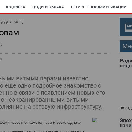
ПОДПИСКА
ЦОДЫ И ОБЛАКА
СЕТИ И ТЕЛЕКОММУНИКАЦИИ
1999
№ 10
новам
Мн
ий
ти
Ради
недо
нными витыми парами известно,
ко еще одно подробное знакомство с
енно в связи с появлением новых его
а с неэкранированными витыми
влияние на сетевую инфраструктуру.
на отд
Эпох
рами известно, кажется, все и всем. Однако
начи
дет нелишним, особенно в связи с появлением