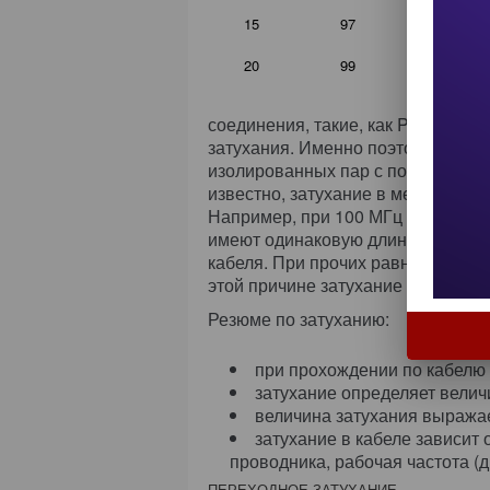
влияние
15
97
кабелях
использ
20
99
фториро
материа
соединения, такие, как PVC. Мате
затухания. Именно поэтому многи
изолированных пар с помощью кон
известно, затухание в медной про
Например, при 100 МГц затухание 
имеют одинаковую длину). И, нако
кабеля. При прочих равных услов
этой причине затухание выражает
Резюме по затуханию:
при прохождении по кабелю 
затухание определяет велич
величина затухания выражае
затухание в кабеле зависит 
проводника, рабочая частота (д
ПЕРЕХОДНОЕ ЗАТУХАНИЕ