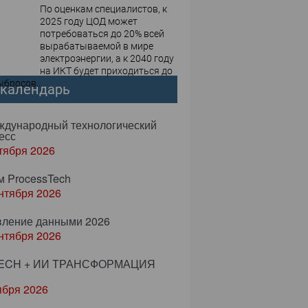
По оценкам специалистов, к
2025 году ЦОД может
потребоваться до 20% всей
вырабатываемой в мире
электроэнергии, а к 2040 году
на ИКТ будет приходиться до
бросов,...
-календарь
еждународный технологический
есс
тября 2026
м ProcessTech
нтября 2026
вление данными 2026
нтября 2026
ECH + ИИ ТРАНСФОРМАЦИЯ
ября 2026