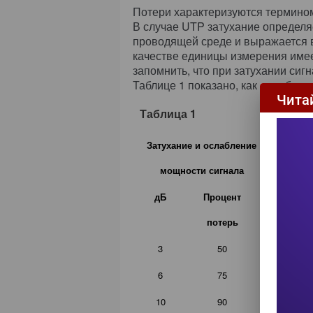
Потери характеризуются термином
В случае UTP затухание определя
проводящей среде и выражается в
качестве единицы измерения имее
запомнить, что при затухании сиг
Таблице 1 показано, как децибел
Чита
Величин
Таблица 1
числе о
материа
Затухание и ослабление
передач
фактора
мощности сигнала
Обычно 
этой пр
дБ
Процент
использ
потерь
Материа
значени
3
50
сталь. 
имеют е
6
75
многие 
10
90
примене