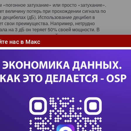
 «погонное затухание» или просто «затухание».
ет величину потерь при прохождении сигнала по
 децибелах (дБ). Использование децибел в
т свои преимущества. Например, нетрудно
нала на 3 дБ он теряет 50% своей мощности. В
ы соотносятся с потерянной мощностью сигнала.
йте нас в Макс
а потерь зависит от конструкции кабеля, в том
т размера проводника, состава, изоляции и/или
ла оболочки, диапазона рабочих частот, скорости
и и протяженности кабеля. Влияние первого
, размера проводника, наиболее очевидно.
чем больше проводник, тем меньше потери. По
ичине во многих кабелях UTP старшего класса
уются проводники 23 AWG вместо 24 AWG.
л проводника (состав) также имеет важное
е. Например, медь имеет меньшие потери, чем
Некоторые материалы, в частности серебро,
ще лучшие характеристики, нежели медь, однако
из них слишком дороги для массового
ния. Материал изоляции также может иметь