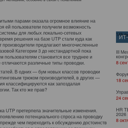
итыми парами оказала огромное влияние на
ря ей пользователи получили возможность
 системы для любых локально-сетевых
14% вы
ИТ
время решения на базе UTP стали куда как
т производители предлагают многочисленные
азовой Категории 3 до нестандартной пока
III М
конгр
ым пользователям становится все труднее и
8 сен
е отличаются различные типы проводки.
статей. В одних — бум новых классов проводки
Фору
етинговым трюком производителей, в других —
18 се
я классифицируются как запоздалая
гии. Так кто же прав?
Упра
24 се
HR T
ка UTP претерпела значительные изменения.
2026
к появлению потенциального спроса на проводку
8 окт
 прежде чем переходить к обсуждению достоинств