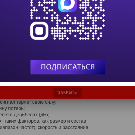
 на затухание сигнала. В высококачественных
 UTP для изоляции проводника обычно
уются материалы с низкими потерями, такие, как
ванный этиленпропилен или полиэтилен. Эти
лы обычно имеют меньшие потери, чем другие
риал оболочки также отражается на величине
е производители отделяют оболочку от
струкции нежесткой трубы. Кроме того, как
водке UTP увеличивается с ростом частоты.
больше, чем при 1 МГц (при условии, что кабели
нец, потеря сигнала зависит от протяженности
иях — чем длиннее кабель, тем больше потери. По
ся в децибелах на единицу длины.
ЗАКРЫТЬ
сигнал теряет свою силу;
ину потерь;
тся в децибелах (дБ);
от таких факторов, как размер и состав
иапазон частот), скорость и расстояние.