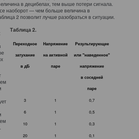
величина в децибелах, тем выше потери сигнала.
все наоборот — чем больше величина в
блица 2 позволит лучше разобраться в ситуации.
Таблица 2.
к
Переходное
Напряжение
Результирующее
в
ое
затухание
на активной
или "наведенное"
их
в дБ
паре
напряжение
т
в соседней
чем
м
паре
3
1
0,7
ует
6
1
0,5
м
чем
10
1
0,3
.
20
1
0,1