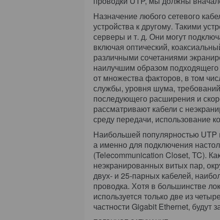
проводки UTP, мы должны вначал
Назначение любого сетевого кабел
устройства к другому. Такими уст
серверы и т. д. Они могут подклю
включая оптический, коаксиальный
различными сочетаниями экранир
наилучшим образом подходящего 
от множества факторов, в том чис
службы, уровня шума, требовани
последующего расширения и скор
рассматривают кабели с неэкран
среду передачи, использование к
Наибольшей популярностью UTP по
а именно для подключения насто
(Telecommunication Closet, TC). К
неэкранированных витых пар, ок
двух- и 25-парных кабелей, наиб
проводка. Хотя в большинстве лок
используется только две из четы
частности Gigabit Ethernet, будут