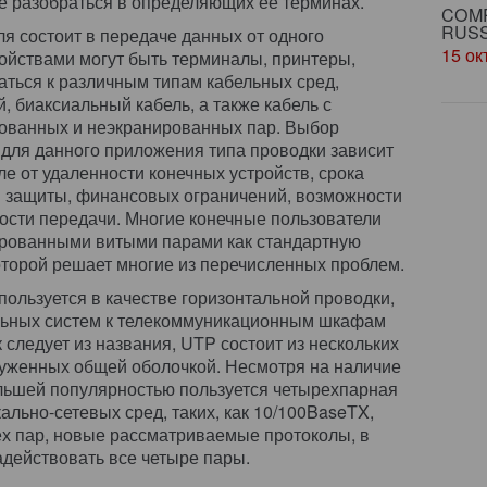
е разобраться в определяющих ее терминах.
COMP
RUSS
я состоит в передаче данных от одного
15 ок
ройствами могут быть терминалы, принтеры,
чаться к различным типам кабельных сред,
, биаксиальный кабель, а также кабель с
ованных и неэкранированных пар. Выбор
для данного приложения типа проводки зависит
ле от удаленности конечных устройств, срока
й защиты, финансовых ограничений, возможности
ости передачи. Многие конечные пользователи
ированными витыми парами как стандартную
оторой решает многие из перечисленных проблем.
льзуется в качестве горизонтальной проводки,
льных систем к телекоммуникационным шкафам
ак следует из названия, UTP состоит из нескольких
руженных общей оболочкой. Несмотря на наличие
ольшей популярностью пользуется четырехпарная
ально-сетевых сред, таких, как 10/100BaseTX,
рех пар, новые рассматриваемые протоколы, в
 задействовать все четыре пары.