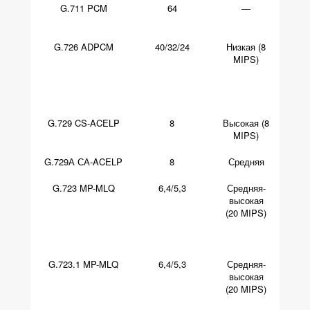
G.711 PCM
64
—
Оч
G.726 ADPCM
40/32/24
Низкая (8
Хор
MIPS)
или
G.729 CS-ACELP
8
Высокая (8
MIPS)
G.729А СА-ACELP
8
Средняя
Удовл
G.723 MP-MLQ
6,4/5,3
Средняя-
Хоро
высокая
(20 MIPS)
удовл
(
G.723.1 MP-MLQ
6,4/5,3
Средняя-
Хоро
высокая
(20 MIPS)
удовл