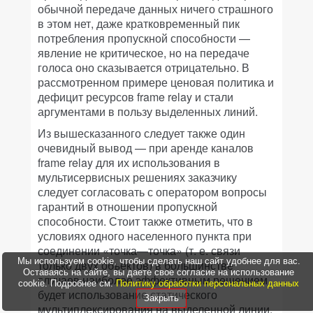
обычной передаче данных ничего страшного
в этом нет, даже кратковременный пик
потребления пропускной способности —
явление не критическое, но на передаче
голоса оно сказывается отрицательно. В
рассмотренном примере ценовая политика и
дефицит ресурсов frame relay и стали
аргументами в пользу выделенных линий.
Из вышесказанного следует также один
очевидный вывод — при аренде каналов
frame relay для их использования в
мультисервисных решениях заказчику
следует согласовать с оператором вопросы
гарантий в отношении пропускной
способности. Стоит также отметить, что в
условиях одного населенного пункта при
соединении «точка—точка» (т. е. связи
Мы используем cookie, чтобы сделать наш сайт удобнее для вас.
только двух объектов) в большинстве
Оставаясь на сайте, вы даете свое согласие на использование
случаев наиболее эффективным решением
cookie. Подробнее см.
Политику обработки персональных данных
будет использование статического
Закрыть
мультиплексирования на выделенной линии,