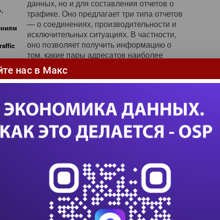
данных, но и для составления отчетов о
.
трафике. Оно предлагает три типа отчетов
— о соединениях, производительности и
ениям
исключительных ситуациях. В частности,
оно позволяет получить информацию о
affic
том, какие пары адресатов наиболее
часто общаются между собой и какие
йте нас в Макс
приложения используются наиболее
пленные данные о трафике могут быть
ния. В качестве минимальной аппаратной
таточно ПК с Pentium на 350 МГц, оперативной
ске 100 Мбайт для кода приложения и ОС
ремя учет IP-трафика с помощью CTA возможен
ется на оборудовании Cabletron. В планах
ми компаниям для внедрения в их сетевое
ентов, однако пока это только планы.
ории 7
IEC в период с 28 июня по 2 июля в Берлине