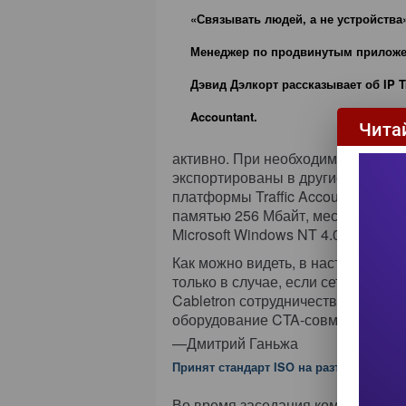
«Связывать людей, а не устройства»
Менеджер по продвинутым прилож
Дэвид Дэлкорт рассказывает об IP Tr
Accountant.
Чита
активно. При необходимости нако
экспортированы в другие приложе
платформы Traffic Accountant дос
памятью 256 Мбайт, местом на ди
Microsoft Windows NT 4.0.
Как можно видеть, в настоящее в
только в случае, если сеть базиру
Cabletron сотрудничество с други
оборудование CTA-совместимых аг
—Дмитрий Ганьжа
Принят стандарт ISO на разъемы Катег
Во время заседания комитета ISO/