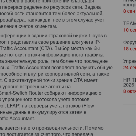
жать сбоев в работе приложений благодаря
конгр
 перераспределению ресурсов сети. Задача
8 сен
пособности становится тем более актуальной,
овайдера, так как для нее в этом случае учет
TEAM
вления счетов клиентам.
10 се
нференции в здании страховой биржи Lloyds в
on представила свое решение для учета IP-
Фору
raffic Accountant (CTA). Выбор места как бы
18 се
овые потоки, потоки информационного трафика
а значительную роль, тем более что последние
Упра
вых. Traffic Accountant позволяет получить общую
24 се
пособности внутри корпоративной сети, а также
HR T
t. С архитектурной точки зрения CTA имеет
2026
м уровне встроенные агенты на
8 окт
mart-Switch Router собирают информацию о
 упрощенного протокола учета потоков
col, LFAP) на серверы учета потоков (Flow
ранные данные аккумулируются затем в
fic Accountant.
зывается на его производительности. Помимо
о достигается за счет того, что передача