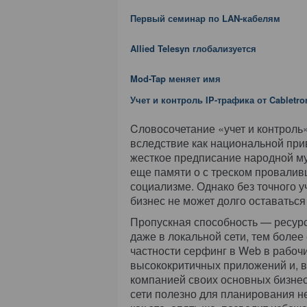
Первый семинар по LAN-кабелям
Allied Telesyn глобализуется
Mod-Tap меняет имя
Учет и контроль IP-трафика от Cabletro
Cловосочетание «учет и контроль
вследствие как национальной прив
жесткое предписание народной му
еще памяти о с треском провалив
социализме. Однако без точного у
бизнес не может долго оставатьс
Пропускная способность — ресур
даже в локальной сети, тем более
частности серфинг в Web в рабочи
высококритичных приложений и, в
компанией своих основных бизнес
сети полезно для планирования н