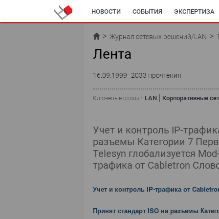
НОВОСТИ
СОБЫТИЯ
ЭКСПЕРТИЗА
Журнал сетевых решений/LAN
Лента
16.09.1999
2033 прочтения
LAN
Корпоративные се
Ключевые слова :
Учет и контроль IP-трафика
разъемы Категории 7 Перв
Telesyn глобализуется Mod
трафика от Cabletron Cлов
Учет и контроль IP-трафика от Cabletro
Принят стандарт ISO на разъемы Катег