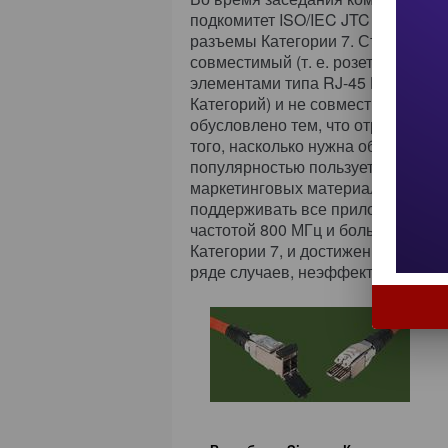
подкомитет ISO/IEC JTC 1/SC25 W
разъемы Категории 7. Стандарт п
совместимый (т. е. розетки и ра
элементами типа RJ-45 Категорий 
Категорий) и не совместимый с RJ
обусловлено тем, что отрасль так
того, насколько нужна обратная с
популярностью пользуется идея «
маркетинговых материалах, унив
поддерживать все приложения вп
частотой 800 МГц и больше. Этот 
Категории 7, и достижение его в 
ряде случаев, неэффективно.