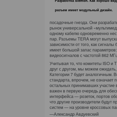
Разработка Siemon. Как хорошо вид
разъем имеет модульный дизайн.
посадочные гнезда. Они разрабаты
рынок универсальной «мультимеди
одному кабелю одновременно неск
пар. Разъемы TERA могут выпускат
зависимости от того, как сигналы
имеет большой запас параметров:
видеосигналов с частотой 862 МГц
Учитывая то, что комитеты ISO и 
друг с другом, мы можем ожидать
Категории 7 будет аналогичным. В
стандарта, впрочем, не означает п
остальных принимавших участие в
важен в первую очередь для обес
интерфейса — розеток, портов об
что другие производители будут п
систем — на уровне кроссовых па
—Александр Авдуевский