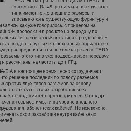
TERA. Несмотря на то что дизайн TERA не
но,
совместим с RJ-45, разъемы и розетки этого
типа имеют те же внешние размеры и
вписываются в существующую фурнитуру и
вались, как уже говорилось, с прицелом на
йной» проводки и в расчете на передачу по
ольких сигналов различного типа с разделением
ься в одно-, двух- и четырехпарных вариантах в
 будут распределяться на выходе из розетки. TERA
 разъемы этого типа уже поддерживают передачу
 и рассчитаны на частоты до 1 ГГц.
TIA/EIA в настоящее время тесно сотрудничают
, что решение последних по поводу разъемов
ыбор этих двух типов разъемов за основу
олного отказа от своих разработок всех
 работе подкомитета производителей. Стандарт
печения совместимости на уровне внешнего
орудования, абонентских кабелей. Не исключено,
рименять свои разработки внутри кабельных
нелей.