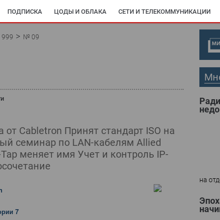
ПОДПИСКА
ЦОДЫ И ОБЛАКА
СЕТИ И ТЕЛЕКОММУНИКАЦИИ
1999
№ 09
Мн
ти
Ради
недо
 от Cabletron Принят стандарт ISO на
ый семинар по LAN-кабелям Allied
-Tap меняет имя Учет и контроль IP-
осочетание
на отд
n
Эпох
начи
ории 7