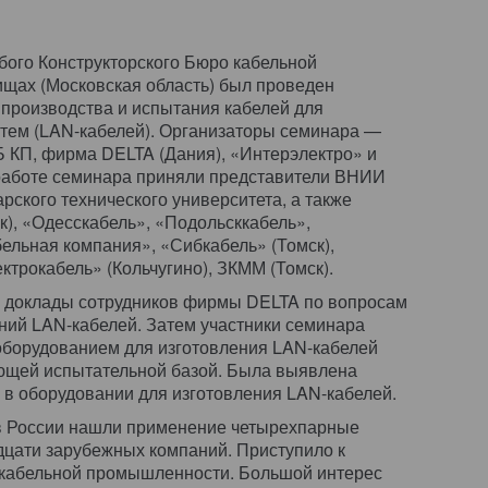
бого Конструкторского Бюро кабельной
щах (Московская область) был проведен
 производства и испытания кабелей для
стем (LAN-кабелей). Организаторы семинара —
 КП, фирма DELTA (Дания), «Интерэлектро» и
 работе семинара приняли представители ВНИИ
ского технического университета, а также
к), «Одесскабель», «Подольсккабель»,
ельная компания», «Сибкабель» (Томск),
трокабель» (Кольчугино), ЗКММ (Томск).
 доклады сотрудников фирмы DELTA по вопросам
ний LAN-кабелей. Затем участники семинара
оборудованием для изготовления LAN-кабелей
ующей испытательной базой. Была выявлена
 в оборудовании для изготовления LAN-кабелей.
 в России нашли применение четырехпарные
дцати зарубежных компаний. Приступило к
 кабельной промышленности. Большой интерес