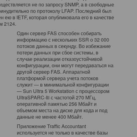
ществляется не по запросу SNMP, а в свободные
инудительно по протоколу LFAP. Последний был
н ею в IETF, которая опубликовала его в качестве
м 2124.
Один сервер FAS способен собирать
информацию с нескольких SSR о 32 000
потоков данных в секунду. Во избежание
потери данных при сбое системы, в
случае реализации отказоустойчивой
конфигурации, они могут передаватьcя на
другой сервер FAS. Аппаратной
платформой сервера учета потоков
служит — в минимальной конфигурации
— Sun Ultra 5 Workstation с процессором
UltraSPARC-Iii с частотой 270 МГц,
оперативной памятью 256 Мбайт и
объемом места на диске для кода и под
данные не менее 400 Мбайт.
Приложение Traffic Accountant
используется не только в качестве базы