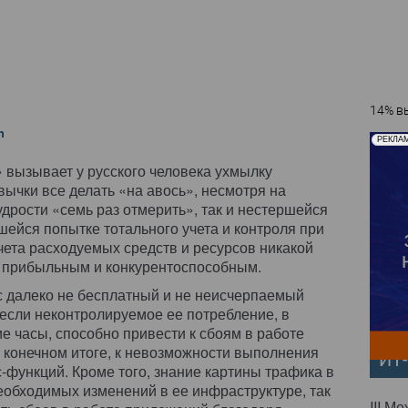
14% вы
n
РЕКЛА
» вызывает у русского человека ухмылку
ычки все делать «на авось», несмотря на
дрости «семь раз отмерить», так и нестершейся
шейся попытке тотального учета и контроля при
чета расходуемых средств и ресурсов никакой
я прибыльным и конкурентоспособным.
с далеко не бесплатный и не неисчерпаемый
 если неконтролируемое ее потребление, в
е часы, способно привести к сбоям в работе
 конечном итоге, к невозможности выполнения
ИТ
-функций. Кроме того, знание картины трафика в
еобходимых изменений в ее инфраструктуре, так
III М