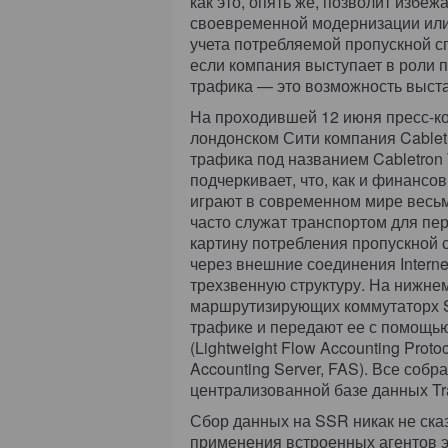
как это, опять же, позволит избе
своевременной модернизации или
учета потребляемой пропускной с
если компания выступает в роли пр
трафика — это возможность выста
На проходившей 12 июня пресс-ко
лондонском Сити компания Cabletr
трафика под названием Cabletron T
подчеркивает, что, как и финанс
играют в современном мире весьм
часто служат транспортом для пер
картину потребления пропускной с
через внешние соединения Interne
трехзвенную структуру. На нижне
маршрутизирующих коммутаторх S
трафике и передают ее с помощью
(Lightweight Flow Accounting Proto
Accounting Server, FAS). Все соб
централизованной базе данных Traf
Сбор данных на SSR никак не ска
применения встроенных агентов эт