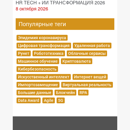
HR TECH + ИИ ТРАНСФОРМАЦИЯ 2026
8 октября 2026
Популярные теги
Эпидемия коронавируса
Цифровая трансформация
Удаленная работа
Рунет
Робототехника
Облачные сервисы
Машинное обучение
Криптовалюта
Кибербезопасность
Искусственный интеллект
Интернет вещей
Импортозамещение
Виртуальная реальность
Большие данные
Блокчейн
RPA
Data Award
Agile
5G