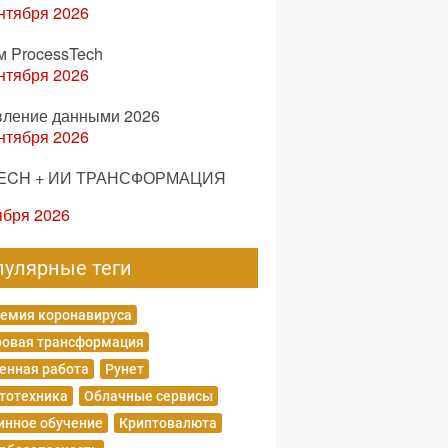
нтября 2026
м ProcessTech
нтября 2026
вление данными 2026
нтября 2026
ECH + ИИ ТРАНСФОРМАЦИЯ
ября 2026
пулярные теги
емия коронавируса
овая трансформация
енная работа
Рунет
тотехника
Облачные сервисы
нное обучение
Криптовалюта