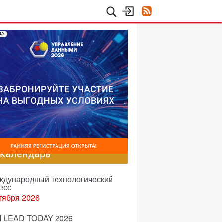
МА
-календарь
еждународный технологический
есс
тября 2026
 LEAD TODAY 2026