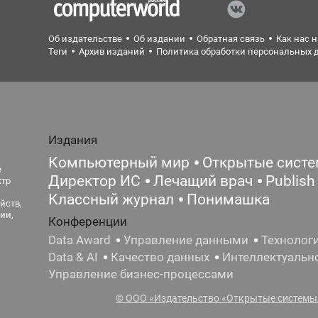
Об издательстве
Об издании
Обратная связь
Как нас 
Теги
Архив изданий
Политика обработки персональных 
Издания
Компьютерный мир
Открытые сист
е
Директор ИС
Лечащий врач
Publish
ктр
Классный журнал
Понимашка
йств,
ии,
Конференции
Data Award
Управление данными
Технолог
Data & AI
Качество данных
Интеллектуальн
Управление бизнес-процессами
© ООО «Издательство «Открытые системы»