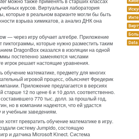
ter можно также применять в старших классах
Кибе
учебных курсов. Виртуальная лаборатория
Иску
ы, которые в реальном варианте могли бы быть
Инте
жности взрыва химикатов, а анализ ДНК она
Вирт
Боль
w — через игру обучает алгебре. Приложение
 пиктограммы, которые нужно разместить таким
Data
анием DragonBox оказался в изоляции на одной
раммы постепенно заменяются числами
те игрок решает настоящие уравнения.
 обучение математике, предмету для многих
екательный игровой процесс, объясняет Фредерик
омпании. Приложение предлагается в версиях
ей старше 12 по цене 6 и 10 долл. соответственно.
составившего 770 тыс. долл. за прошлый год,
ин, но в компании надеются, что ей удастся
у и учебным заведениям.
е хотят превратить обучение математике в игру.
создали систему Jumpido, состоящую
гр и датчика Microsoft Kinect. Система