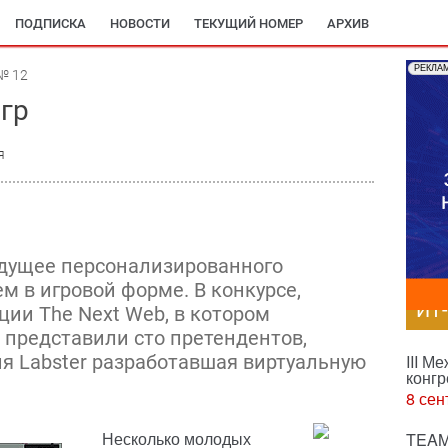
ПОДПИСКА
НОВОСТИ
ТЕКУЩИЙ НОМЕР
АРХИВ
РЕКЛА
№ 12
гр
я
удущее персонализированного
м в игровой форме. В конкурсе,
ИТ
ии The Next Web, в котором
представили сто претендентов,
я Labster разработавшая виртуальную
III М
конгр
8 сен
Несколько молодых
TEAM