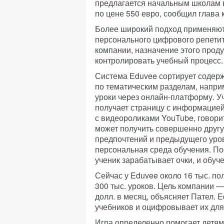
предлагается начальным школам 
по цене 550 евро, сообщил глава 
Более широкий подход применяют 
персонального цифрового репетит
компании, назначение этого прод
контролировать учебный процесс.
Система Eduvee сортирует содерж
по тематическим разделам, напри
уроки через онлайн-платформу. Уч
получает страницу с информацией 
с видеороликами YouTube, говорит
может получить совершенно другу
предпочтений и предыдущего уров
персональная среда обучения. По
ученик зарабатывает очки, и обуч
Сейчас у Eduvee около 16 тыс. п
300 тыс. уроков. Цель компании —
долл. в месяц, объясняет Пател. 
учебников и оцифровывает их для
Игра определенно помогает детям