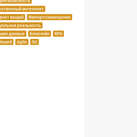
рбезопасность
сственный интеллект
рнет вещей
Импортозамещение
уальная реальность
шие данные
Блокчейн
RPA
 Award
Agile
5G