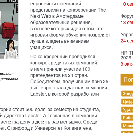
европейских компаний
10 се
представили на конференции The
Next Web в Амстердаме
Фору
образовательные решения,
18 се
в основе которых идея о том, что
Упра
игровая форма обучения позволяет
24 се
лучше владеть вниманием
учащихся.
HR T
На конференции проводился
2026
конкурс среди таких компаний,
8 окт
в нем приняли участие 100
зволяет
претендентов из 24 стран.
 реальном
По
Победителем, получившим приз 25
тыс. евро, стала датская компания
Labster, в которой разработали
Эпид
Цифр
рии стоит 500 долл. за семестр на студента,
Удал
 директор Labster. А созданная в компании
Робо
ается за цену в десять раз меньшую. Среди
Маши
ет, Стэнфорд и Университет Копенгагена,