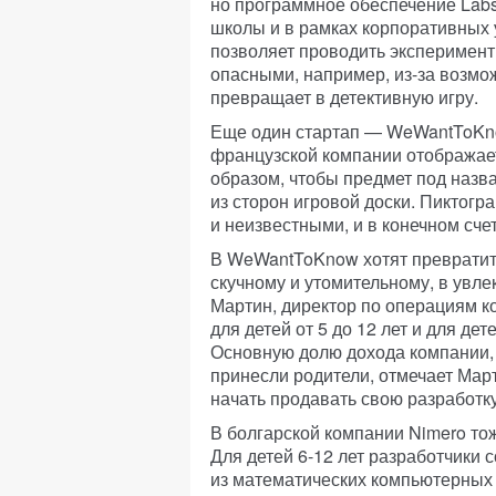
но программное обеспечение Labs
школы и в рамках корпоративных 
позволяет проводить эксперимент
опасными, например, из-за возмо
превращает в детективную игру.
Еще один стартап — WeWantToKno
французской компании отображает
образом, чтобы предмет под назв
из сторон игровой доски. Пиктог
и неизвестными, и в конечном сче
В WeWantToKnow хотят превратить
скучному и утомительному, в увл
Мартин, директор по операциям к
для детей от 5 до 12 лет и для дет
Основную долю дохода компании, 
принесли родители, отмечает Март
начать продавать свою разработк
В болгарской компании Nimero тож
Для детей 6-12 лет разработчики 
из математических компьютерных и