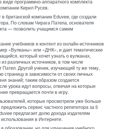
в виде программно-аппаратного комплекта
компании Кирил Русев.
в британской компании Eduvee, где создали
ора. По словам Чирага Патела, основателя
укта — позволить учащимся самим
ание учебников и контент из онлайн-источников
мер «Вулканы» или «ДНК», и дает тематические
ащийся, который хочет узнать о вулканах,
из различных источников, в том числе
 Пател. Другой ученик, изучающий ту же тему,
ю страницу в зависимости от своих личных
ня знаний; таким образом создается
сле урока идут вопросы, отвечая на которые
ение превращается почти в игру.
ользователей, которые просмотрели уже больше
 предложить сервис частного репетитора за 5
Eduvee предлагает долю дохода издателям
 использования в Интернете.
 в образовании, но для улучшения учебного