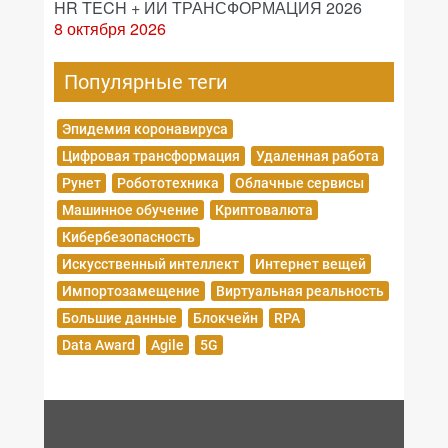
HR TECH + ИИ ТРАНСФОРМАЦИЯ 2026
8 октября 2026
Популярные теги
Эпидемия коронавируса
Цифровая трансформация
Удаленная работа
Рунет
Робототехника
Облачные сервисы
Машинное обучение
Криптовалюта
Кибербезопасность
Искусственный интеллект
Интернет вещей
Импортозамещение
Виртуальная реальность
Большие данные
Блокчейн
RPA
Data Award
Agile
5G