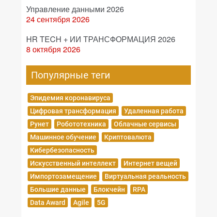
Управление данными 2026
24 сентября 2026
HR TECH + ИИ ТРАНСФОРМАЦИЯ 2026
8 октября 2026
Популярные теги
Эпидемия коронавируса
Цифровая трансформация
Удаленная работа
Рунет
Робототехника
Облачные сервисы
Машинное обучение
Криптовалюта
Кибербезопасность
Искусственный интеллект
Интернет вещей
Импортозамещение
Виртуальная реальность
Большие данные
Блокчейн
RPA
Data Award
Agile
5G