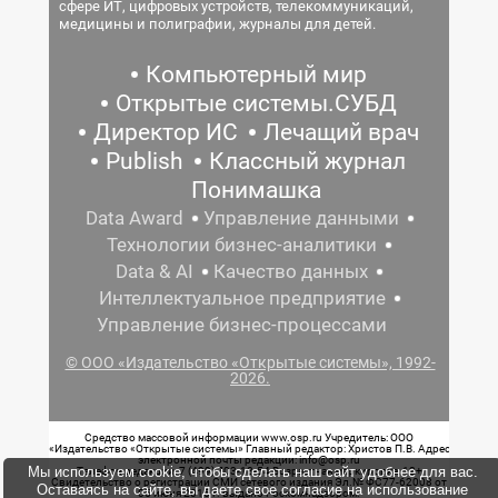
сфере ИТ, цифровых устройств, телекоммуникаций,
медицины и полиграфии, журналы для детей.
Компьютерный мир
Открытые системы.СУБД
Директор ИС
Лечащий врач
Publish
Классный журнал
Понимашка
Data Award
Управление данными
Технологии бизнес-аналитики
Data & AI
Качество данных
Интеллектуальное предприятие
Управление бизнес-процессами
© ООО «Издательство «Открытые системы», 1992-
2026.
Средство массовой информации www.osp.ru Учредитель: ООО
«Издательство «Открытые системы» Главный редактор: Христов П.В. Адрес
электронной почты редакции: info@osp.ru
Мы используем cookie, чтобы сделать наш сайт удобнее для вас.
Телефон редакции: 7 (499) 703-18-54 Возрастная маркировка: 12+
Свидетельство о регистрации СМИ сетевого издания Эл.№ ФС77-62008 от
Оставаясь на сайте, вы даете свое согласие на использование
05 июня 2015 г. выдано Роскомнадзором.