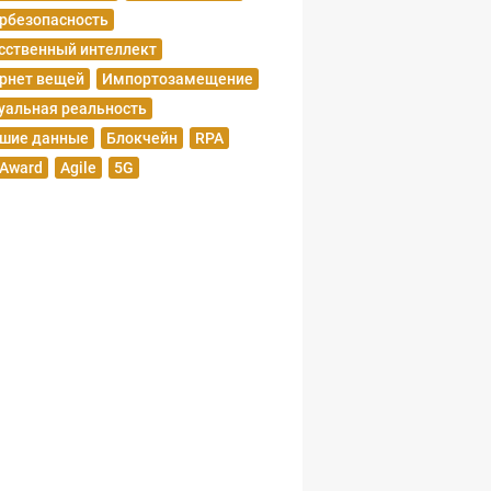
рбезопасность
сственный интеллект
рнет вещей
Импортозамещение
уальная реальность
шие данные
Блокчейн
RPA
 Award
Agile
5G