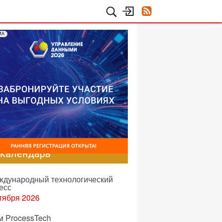
МА
-календарь
еждународный технологический
есс
тября 2026
м ProcessTech