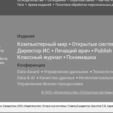
Об издательстве
Об издании
Обратная связь
Как нас 
Теги
Архив изданий
Политика обработки персональных 
Издания
Компьютерный мир
Открытые сист
е
Директор ИС
Лечащий врач
Publish
ктр
Классный журнал
Понимашка
йств,
ии,
Конференции
Data Award
Управление данными
Технолог
Data & AI
Качество данных
Интеллектуальн
Управление бизнес-процессами
© ООО «Издательство «Открытые системы»
 Учредитель: ООО «Издательство «Открытые системы» Главный редактор: Христов П.В. Адрес
стная маркировка: 12+ Свидетельство о регистрации СМИ сетевого издания Эл.№ ФС77-62008