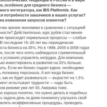
и, особенно для среднего бизнеса —
ого интегратора, как IBS Platformix. Как
я потребности заказчиков в ваших услугах?
 на изменения запросов клиентов?
точки зрения экономики в сравнении с ситуацией
ности? Действительно, курс рубля стал менее
мике происходят нормальные процессы — слабые
В последние 15–20 лет мы периодически
ста бизнеса на 35%. Но в 1998, 2005 и 2008 годах
ое, после чего опять наблюдался стремительный
х условиях управлять нетрудно. Для компании,
ько инвестировать в развитие на 33% больше,
жить. Если же бизнес падает вдвое, необходимо
ь половину персонала. А вот когда бизнес
о, как он будет развиваться — вырастет на 1,5%
жмент испытывает трудности — надо быть
ом режиме уже лет 30, Америка тоже,
х хорошо понятно, что нужно делать в подобных
сь задача день за днем понемногу улучшать свой
ыявлять неэффективные процедуры, проводить