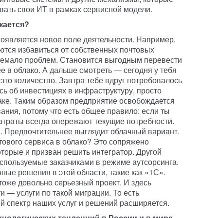
вать свои ИТ в рамках сервисной модели.
жается?
появляется новое поле деятельности. Например,
ются избавиться от собственных почтовых
 немало проблем. Становится выгодным перевести
ее в облако. А дальше смотреть — сегодня у тебя
 это количество. Завтра тебе вдруг потребовалось
ясь об инвестициях в инфраструктуру, просто
аке. Таким образом предприятие освобождается
ания, потому что есть общее правило: если ты
затраты всегда опережают текущие потребности.
м. Предпочтительнее выглядит облачный вариант.
тового сервиса в облако? Это сопряжено
торые и призван решить интегратор. Другой
используемые заказчиками в режиме аутсорсинга.
чные решения в этой области, такие как «1С».
тоже довольно серьезный проект. И здесь
и — услуги по такой миграции. То есть
й спектр наших услуг и решений расширяется.
нологических тенденций в России и в мире