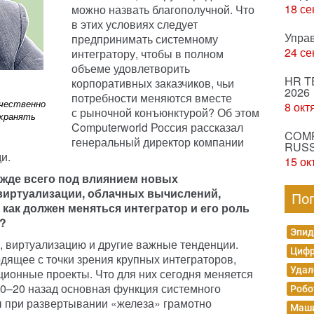
18 се
можно назвать благополучной. Что
в этих условиях следует
Упра
предпринимать системному
24 се
интегратору, чтобы в полном
объеме удовлетворить
HR T
корпоративных заказчиков, чьи
2026
потребности меняются вместе
ачественно
8 окт
с рыночной конъюнктурой? Об этом
охранять
Computerworld Россия рассказал
COMP
генеральный директор компании
RUSS
и.
15 ок
ежде всего под влиянием новых
виртуализации, облачных вычислений,
По
как должен меняться интегратор и его роль
й?
Эпид
а, виртуализацию и другие важные тенденции.
Цифр
дящее с точки зрения крупных интеграторов,
Удал
ионные проекты. Что для них сегодня меняется
10–20 назад основная функция системного
Робо
бы при развертывании «железа» грамотно
Маши