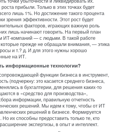
ть точки убыточности и ликвидировать их.
роста прибыли. Только в этих точках будет
всего лишь 1%. Но достижение такого процента
ки зрения эффективности. Этот рост будет
лнительных факторов, играющих важную роль
 них лишь начинают говорить. На первый план
м ИТ-компаний — с людьми. В такой работе
 которые прежде не обращали внимания, — этика
осы и т.? д. И для этого нужны хорошо
нные на ИТ.
ать информационные технологии?
сопровождающей функции бизнеса в инструмент,
ть (подчеркну: это касается среднего бизнеса,
енялись в бухгалтерии, для решения каких-то
щаются в «средство для производства»,
сбора информации, правильную отчетность
нческих решений. Мы идем к тому, чтобы от ИТ
авленческих решений в бизнесе. Формируется
. Но их способны предоставить только те, кто
расширение экспертизы, в опыт и интеллект.