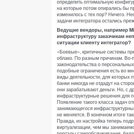
определить оптимальную конфигу
на которые потом опирались бы п
изменилось с тех пор? Ничего. Н
задачи интегратора остались пре
Ведущие вендоры, например Mic
инфраструктуру заказчикам неп
ситуации клиенту интегратор?
«Боевые», критичные системы пре
облако. По разным причинам. Во-
законодательства о персональных 
подобные ограничения есть во мн
виды деятельности, для которых 
банки никогда не отдадут на стор
они зарабатывают деньги. Но, с д
инфраструктурные решения для по
Появление такого класса задач о
занимающегося инфраструктурным
не меняется. В конечном итоге та
Правда, их настройка теперь под
виртуализации, чем мы занимаемс
порталы самообслуживания, билл