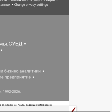
найти
Контакты
О републикации
данных
Change privacy settings
емы.СУБД
ии бизнес-аналитики
ое предприятие
, 1992-2026.
 электронной почты редакции: info@osp.ru
 от 05 июня 2015 г. выдано Роскомнадзором.