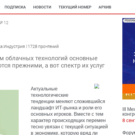
ПОДПИСКА
НОВОСТИ
ТЕКУЩИЙ НОМЕР
АРХИВ
РЕКЛА
№ 12
а:Индустрия
1728 прочтений
ием облачных технологий основные
тся прежними, а вот спектр их услуг
Актуальные
ИТ
технологические
тенденции меняют сложившийся
ландшафт ИТ-рынка и роли его
III М
основных игроков. Вместе с тем
конгр
характер происходящих перемен
8 сен
тесно увязан с текущей ситуацией
Фору
в экономике, которую вряд ли