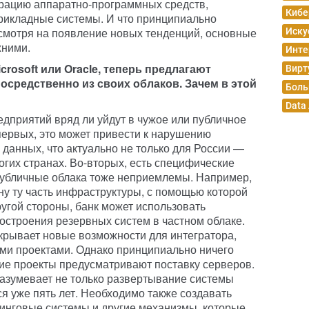
рацию аппаратно-программных средств,
Кибе
рикладные системы. И что принципиально
есмотря на появление новых тенденций, основные
Иску
жними.
Инте
rosoft или Oracle, теперь предлагают
Вирт
осредственно из своих облаков. Зачем в этой
Боль
Data
дприятий вряд ли уйдут в чужое или публичное
первых, это может привести к нарушению
данных, что актуально не только для России —
огих странах. Во-вторых, есть специфические
публичные облака тоже неприемлемы. Например,
ону ту часть инфраструктуры, с помощью которой
ругой стороны, банк может использовать
строения резервных систем в частном облаке.
ткрывает новые возможности для интегратора,
и проектами. Однако принципиально ничего
кие проекты предусматривают поставку серверов.
разумевает не только развертывание системы
я уже пять лет. Необходимо также создавать
инговые системы и другие механизмы, которые