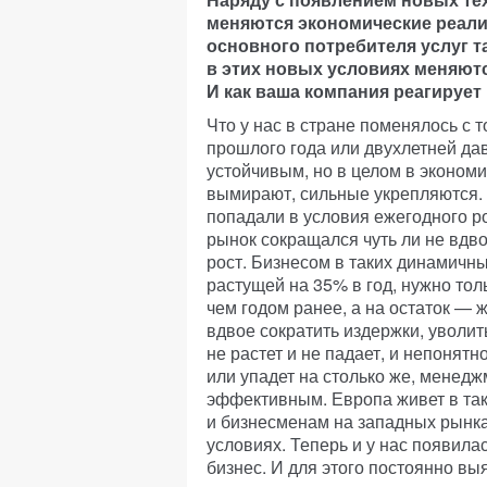
меняются экономические реали
основного потребителя услуг так
в этих новых условиях меняютс
И как ваша компания реагирует
Что у нас в стране поменялось с 
прошлого года или двухлетней дав
устойчивым, но в целом в эконо
вымирают, сильные укрепляются. 
попадали в условия ежегодного ро
рынок сокращался чуть ли не вдв
рост. Бизнесом в таких динамичны
растущей на 35% в год, нужно тол
чем годом ранее, а на остаток — 
вдвое сократить издержки, уволит
не растет и не падает, и непонятн
или упадет на столько же, менед
эффективным. Европа живет в так
и бизнесменам на западных рынка
условиях. Теперь и у нас появила
бизнес. И для этого постоянно в