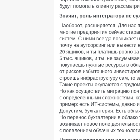
будут помогать клиенту рассматри
Значит, роль интегратора не су
Наоборот, расширяется. Для нас 
многие предприятия сейчас стара
систем. С ними всегда возникает
почту на аутсорсинг или вывести 
20 ящиков, и ты платишь ровно за
5 тыс. ящиков, и ты, не задумыва
покупаешь нужные ресурсы в обл
от рисков избыточного инвестиров
строишь инфраструктуру сам, то 
Такие проекты окупаются с трудо
Но как осуществить миграцию поч
с определенными сложностями, ко
пример: есть ИТ-системы, давно 
Допустим, бухгалтерия. Есть обла
Но перенос бухгалтерии в облако 
возникает новое поле деятельност
с появлением облачных технологи
Наряду с появлением новых тех