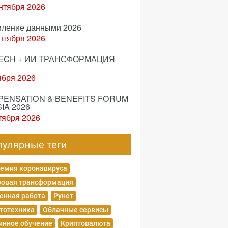
нтября 2026
вление данными 2026
нтября 2026
ECH + ИИ ТРАНСФОРМАЦИЯ
ября 2026
ENSATION & BENEFITS FORUM
IA 2026
тября 2026
пулярные теги
емия коронавируса
овая трансформация
енная работа
Рунет
тотехника
Облачные сервисы
нное обучение
Криптовалюта