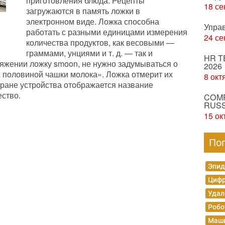
приготовления блюда. Рецепты
18 се
загружаются в память ложки в
электронном виде. Ложка способна
Упра
работать с разными единицами измерения
24 се
количества продуктов, как весовыми —
граммами, унциями и т. д. — так и
HR T
яжении ложку smoon, не нужно задумываться о
2026
 с половиной чашки молока». Ложка отмерит их
8 окт
ране устройства отображается название
ество.
COMP
RUSS
15 ок
По
Эпид
Цифр
Удал
Робо
Маши