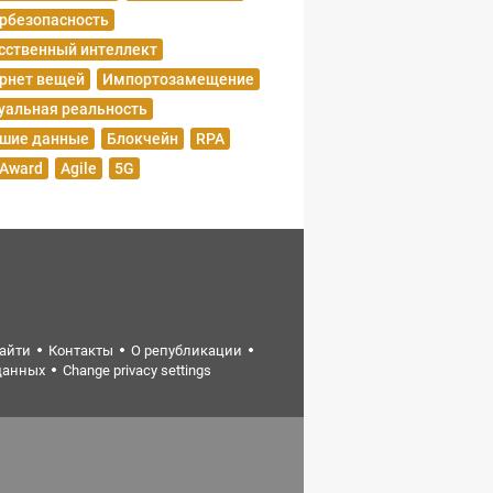
рбезопасность
сственный интеллект
рнет вещей
Импортозамещение
уальная реальность
шие данные
Блокчейн
RPA
 Award
Agile
5G
найти
Контакты
О републикации
данных
Change privacy settings