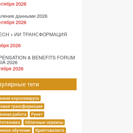
нтября 2026
вление данными 2026
нтября 2026
ECH + ИИ ТРАНСФОРМАЦИЯ
ября 2026
ENSATION & BENEFITS FORUM
IA 2026
тября 2026
пулярные теги
емия коронавируса
овая трансформация
енная работа
Рунет
тотехника
Облачные сервисы
нное обучение
Криптовалюта