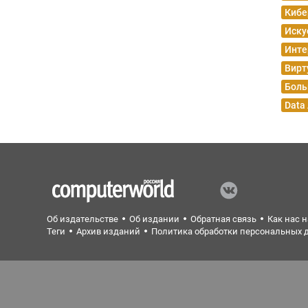
Кибе
Иску
Инте
Вирт
Боль
Data
Об издательстве
Об издании
Обратная связь
Как нас 
Теги
Архив изданий
Политика обработки персональных 