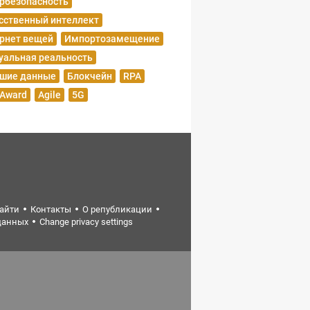
рбезопасность
сственный интеллект
рнет вещей
Импортозамещение
уальная реальность
шие данные
Блокчейн
RPA
 Award
Agile
5G
найти
Контакты
О републикации
данных
Change privacy settings