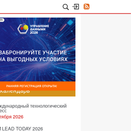
МА
-календарь
еждународный технологический
есс
тября 2026
 LEAD TODAY 2026