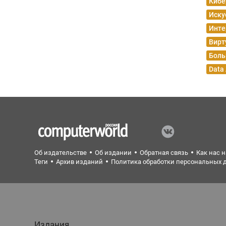
Кибе
Иску
Инте
Вирт
Боль
Data
Об издательстве
Об издании
Обратная связь
Как нас 
Теги
Архив изданий
Политика обработки персональных 
Издания