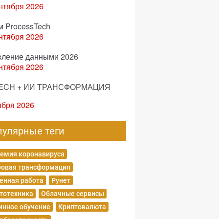
нтября 2026
м ProcessTech
нтября 2026
вление данными 2026
нтября 2026
ECH + ИИ ТРАНСФОРМАЦИЯ
ября 2026
пулярные теги
емия коронавируса
овая трансформация
енная работа
Рунет
тотехника
Облачные сервисы
нное обучение
Криптовалюта