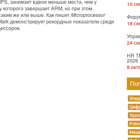
MIPS, занимает вдвое меньше места, чем у
10 се
у которого завершает ARM, но при этом
таким же или выше. Как пишет
Microprocessor
Фору
reMark демонстрирует рекордные показатели среди
18 се
ессоров.
Упра
24 се
HR T
2026
8 окт
По
Эпид
Цифр
Удал
Робо
Маши