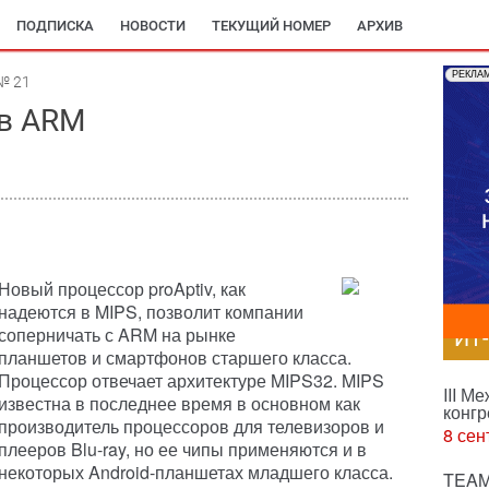
ПОДПИСКА
НОВОСТИ
ТЕКУЩИЙ НОМЕР
АРХИВ
РЕКЛА
№ 21
ов ARM
Новый процессор proAptiv, как
надеются в MIPS, позволит компании
соперничать с ARM на рынке
ИТ
планшетов и смартфонов старшего класса.
Процессор отвечает архитектуре MIPS32. MIPS
III М
известна в последнее время в основном как
конгр
производитель процессоров для телевизоров и
8 сен
плееров Blu-ray, но ее чипы применяются и в
некоторых Android-планшетах младшего класса.
TEAM