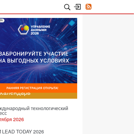
МА
-календарь
еждународный технологический
есс
тября 2026
 LEAD TODAY 2026