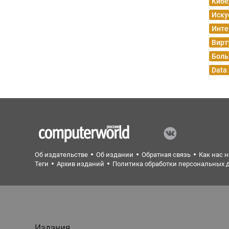
Кибе
Иску
Инте
Вирт
Боль
Data
Об издательстве
Об издании
Обратная связь
Как нас 
Теги
Архив изданий
Политика обработки персональных 
Издания