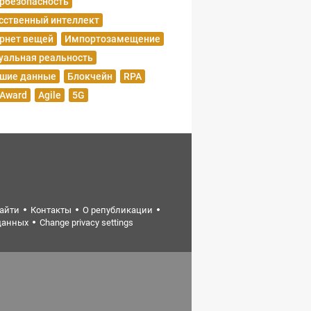
рбезопасность
сственный интеллект
рнет вещей
Импортозамещение
уальная реальность
шие данные
Блокчейн
RPA
 Award
Agile
5G
найти
Контакты
О републикации
данных
Change privacy settings