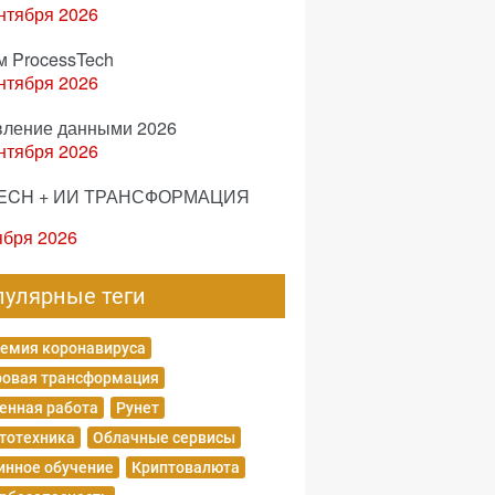
нтября 2026
м ProcessTech
нтября 2026
вление данными 2026
нтября 2026
ECH + ИИ ТРАНСФОРМАЦИЯ
ября 2026
пулярные теги
емия коронавируса
овая трансформация
енная работа
Рунет
тотехника
Облачные сервисы
нное обучение
Криптовалюта