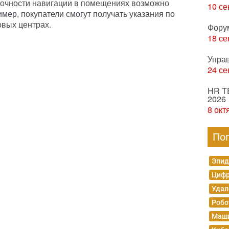
очности навигации в помещениях возможно
10 се
мер, покупатели смогут получать указания по
овых центрах.
Фору
18 се
Упра
24 се
HR T
2026
8 окт
По
Эпид
Цифр
Удал
Робо
Маши