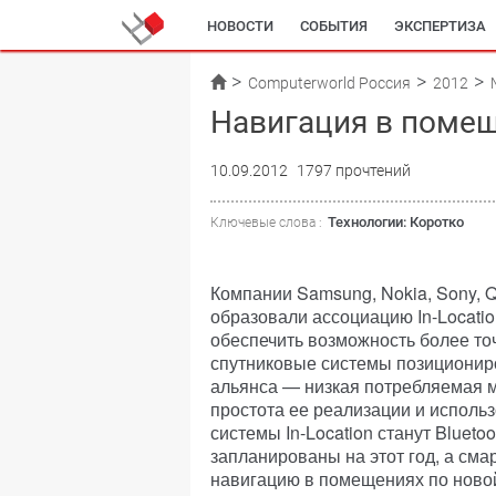
НОВОСТИ
СОБЫТИЯ
ЭКСПЕРТИЗА
Computerworld Россия
2012
Навигация в поме
10.09.2012
1797 прочтений
Технологии: Коротко
Ключевые слова :
Компании Samsung, Nokia, Sony, 
образовали ассоциацию In-Locatio
обеспечить возможность более то
спутниковые системы позиционир
альянса — низкая потребляемая 
простота ее реализации и исполь
системы In-Location станут Blueto
запланированы на этот год, а с
навигацию в помещениях по новой 