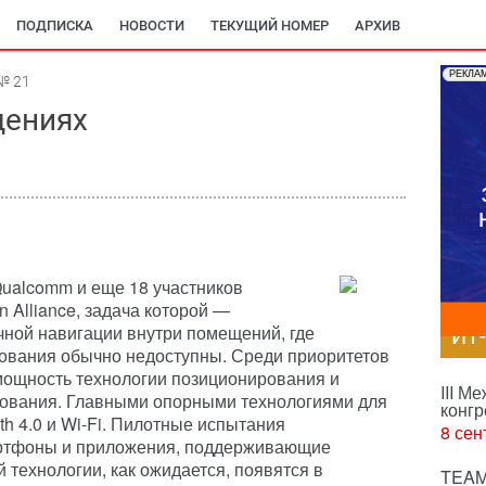
ПОДПИСКА
НОВОСТИ
ТЕКУЩИЙ НОМЕР
АРХИВ
РЕКЛА
№ 21
щениях
Qualcomm и еще 18 участников
n Alliance, задача которой —
чной навигации внутри помещений, где
ИТ
ования обычно недоступны. Среди приоритетов
мощность технологии позиционирования и
III М
зования. Главными опорными технологиями для
конгр
oth 4.0 и Wi-Fi. Пилотные испытания
8 сен
мартфоны и приложения, поддерживающие
технологии, как ожидается, появятся в
TEAM