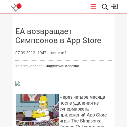
НОВОСТИ
EA возвращает
Симпсонов в App Store
07.09.2012
1947 прочтений
Индустрия: Коротко
Ключевые слова :
Через четыре месяца
после удаления из
супермаркета
приложений App Store
игры The Simpsons:
Tapped Out компания