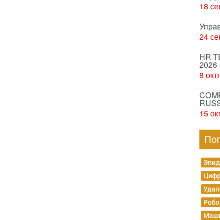
18 се
Упра
24 се
HR T
2026
8 окт
COMP
RUSS
15 ок
По
Эпид
Цифр
Удал
Робо
Маши