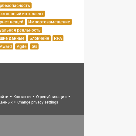
рбезопасность
сственный интеллект
рнет вещей
Импортозамещение
уальная реальность
шие данные
Блокчейн
RPA
 Award
Agile
5G
найти
Контакты
О републикации
данных
Change privacy settings