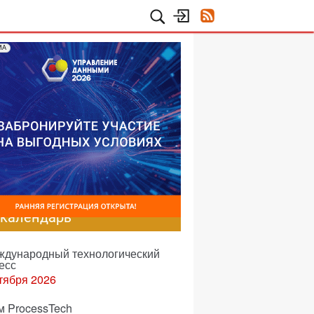
МА
-календарь
еждународный технологический
есс
тября 2026
м ProcessTech