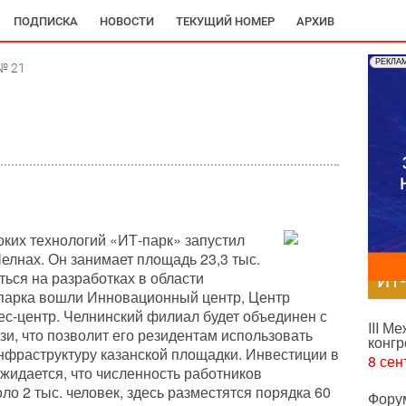
ПОДПИСКА
НОВОСТИ
ТЕКУЩИЙ НОМЕР
АРХИВ
РЕКЛА
№ 21
оких технологий «ИТ-парк» запустил
лнах. Он занимает площадь 23,3 тыс.
ться на разработках в области
ИТ
-парка вошли Инновационный центр, Центр
ес-центр. Челнинский филиал будет объединен с
III М
и, что позволит его резидентам использовать
конгр
нфраструктуру казанской площадки. Инвестиции в
8 сен
Ожидается, что численность работников
ло 2 тыс. человек, здесь разместятся порядка 60
Фору