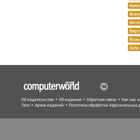
Кибе
Иску
Инте
Вирт
Боль
Data
Об издательстве
Об издании
Обратная связь
Как нас 
Теги
Архив изданий
Политика обработки персональных 