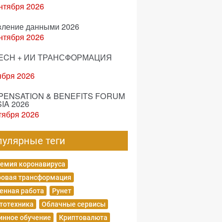
нтября 2026
вление данными 2026
нтября 2026
ECH + ИИ ТРАНСФОРМАЦИЯ
ября 2026
ENSATION & BENEFITS FORUM
IA 2026
тября 2026
пулярные теги
емия коронавируса
овая трансформация
енная работа
Рунет
тотехника
Облачные сервисы
нное обучение
Криптовалюта