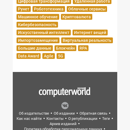
Цифровая трансформация
Удаленная работа
Рунет
Робототехника
Облачные сервисы
Машинное обучение
Криптовалюта
Кибербезопасность
Искусственный интеллект
Интернет вещей
Импортозамещение
Виртуальная реальность
Большие данные
Блокчейн
RPA
Data Award
Agile
5G
Об издательстве
Об издании
Обратная связь
Как нас найти
Контакты
О републикации
Теги
Архив изданий
Политика обработки персональных данных