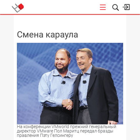
НОВОСТИ
Смена караула
На конференции VMworld­ прежний генеральный
директор VMware Пол Маритц передал бразды
правления Пэту Гелсингеру