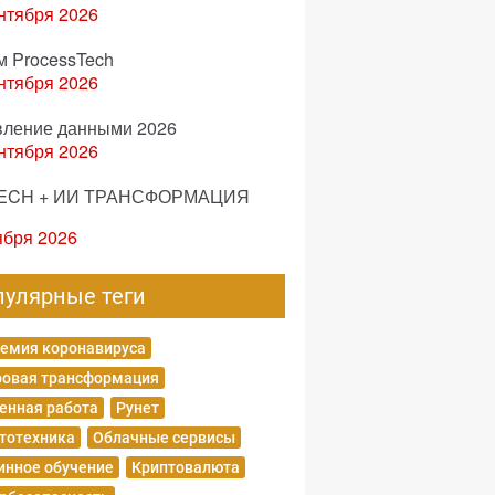
нтября 2026
м ProcessTech
нтября 2026
вление данными 2026
нтября 2026
ECH + ИИ ТРАНСФОРМАЦИЯ
ября 2026
пулярные теги
емия коронавируса
овая трансформация
енная работа
Рунет
тотехника
Облачные сервисы
нное обучение
Криптовалюта