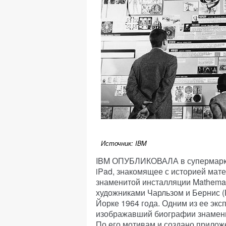
Источник: IBM
IBM ОПУБЛИКОВАЛА в супермаркет
iPad, знакомящее с историей мат
знаменитой инсталляции Mathemati
художниками Чарльзом и Бернис (
Йорке 1964 года. Одним из ее экс
изображавший биографии знамениты
По его мотивам и создано прилож