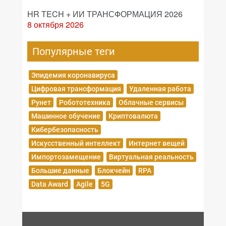
HR TECH + ИИ ТРАНСФОРМАЦИЯ 2026
8 октября 2026
Популярные теги
Эпидемия коронавируса
Цифровая трансформация
Удаленная работа
Рунет
Робототехника
Облачные сервисы
Машинное обучение
Криптовалюта
Кибербезопасность
Искусственный интеллект
Интернет вещей
Импортозамещение
Виртуальная реальность
Большие данные
Блокчейн
RPA
Data Award
Agile
5G