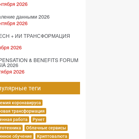
нтября 2026
вление данными 2026
нтября 2026
ECH + ИИ ТРАНСФОРМАЦИЯ
ября 2026
ENSATION & BENEFITS FORUM
IA 2026
тября 2026
пулярные теги
емия коронавируса
овая трансформация
енная работа
Рунет
тотехника
Облачные сервисы
нное обучение
Криптовалюта