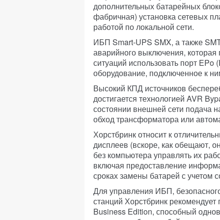
дополнительных батарейных блоко
фабричная) установка сетевых пл
работой по локальной сети.
ИБП Smart-UPS SMX, а также SMT
аварийного выключения, которая 
ситуаций использовать порт EPo (
оборудование, подключенное к ни
Высокий КПД источников беспере
достигается технологией AVR Byp
состоянии внешней сети подача н
обход трансформатора или автома
Хорстбринк относит к отличитель
дисплеев (вскоре, как обещают, 
без компьютера управлять их раб
включая предоставление информа
сроках замены батарей с учетом 
Для управления ИБП, безопасного
станций Хорстбринк рекомендует
Business Edition, способный одн