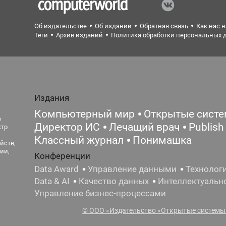
Об издательстве
Об издании
Обратная связь
Как нас 
Теги
Архив изданий
Политика обработки персональных 
Издания
Компьютерный мир
Открытые сист
е
Директор ИС
Лечащий врач
Publish
ктр
Классный журнал
Понимашка
йств,
ии,
Конференции
Data Award
Управление данными
Технолог
Data & AI
Качество данных
Интеллектуальн
Управление бизнес-процессами
© ООО «Издательство «Открытые системы»