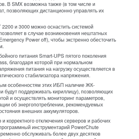
в. В SMX возможна также (в том числе и
ат, позволяющих дистанционно управлять их
 2200 и 3000 можно оснастить системой
позволяет в случае возникновения нештатных
Emergency Power off), чтобы экстренно обесточить
м.
бойного питания Smart-UPS пятого поколения
ass, благодаря которой при нормальном
апряжения питания на нагрузку осуществляется в
тического стабилизатора напряжения.
ным особенностям этих ИБП наличие ЖК-
они будут поддерживать кириллицу), позволяющих
отой и осуществлять мониторинг параметров,
ции об энергопотреблении, рекомендуемых
состояния внешних аккумуляторов.
 и корректного отключения серверов и рабочих
 программный инструментарий PowerChute
овременно обслуживать более двух десятков