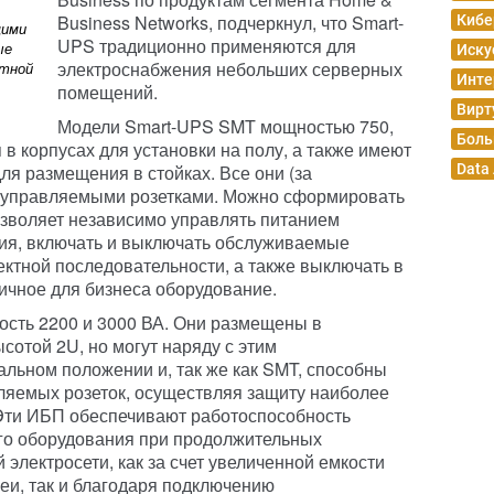
Business Networks, подчеркнул, что Smart-
Кибе
щими
UPS традиционно применяются для
ые
Иску
электроснабжения небольших серверных
ктной
Инте
помещений.
Вирт
Модели Smart-UPS SMT мощностью 750,
Боль
 в корпусах для установки на полу, а также имеют
я размещения в стойках. Все они (за
Data
 управляемыми розетками. Можно сформировать
 позволяет независимо управлять питанием
ия, включать и выключать обслуживаемые
ектной последовательности, а также выключать в
ичное для бизнеса оборудование.
ть 2200 и 3000 ВА. Они размещены в
сотой 2U, но могут наряду с этим
альном положении и, так же как SMT, способны
ляемых розеток, осуществляя защиту наиболее
Эти ИБП обеспечивают работоспособность
го оборудования при продолжительных
электросети, как за счет увеличенной емкости
еи, так и благодаря подключению