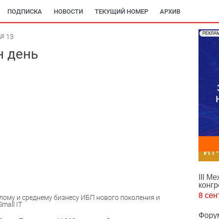
ПОДПИСКА
НОВОСТИ
ТЕКУЩИЙ НОМЕР
АРХИВ
РЕКЛА
№ 13
ин день
ИТ
III М
конгр
8 сен
малому и среднему бизнесу ИБП нового поколения и
mall IT
Фору