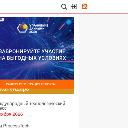
МА
-календарь
еждународный технологический
есс
тября 2026
м ProcessTech