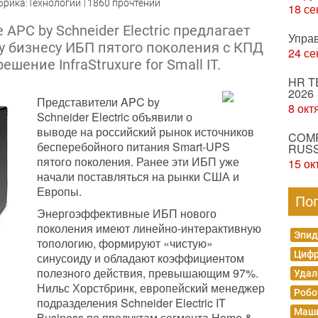
брика:Технологии
1860 прочтений
18 се
APC by Schneider Electric предлагает
Упра
у бизнесу ИБП пятого поколения с КПД
24 се
шение InfraStruxure for Small IT.
HR T
2026
Представители APC by
8 окт
Schneider Electric объявили о
выводе на российский рынок источников
COMP
бесперебойного питания Smart-UPS
RUSS
пятого поколения. Ранее эти ИБП уже
15 ок
начали поставляться на рынки США и
Европы.
По
Энергоэффективные ИБП нового
поколения имеют линейно-интерактивную
Эпид
топологию, формируют «чистую»
Цифр
синусоиду и обладают коэффициентом
полезного действия, превышающим 97%.
Удал
Нильс Хорстбринк, европейский менеджер
Робо
подразделения Schneider Electric IT
Маши
Business по продуктам сегмента Home &