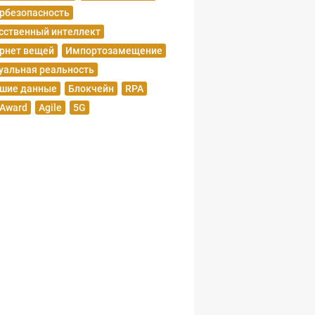
рбезопасность
сственный интеллект
рнет вещей
Импортозамещение
уальная реальность
шие данные
Блокчейн
RPA
 Award
Agile
5G