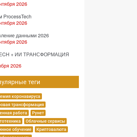
нтября 2026
м ProcessTech
нтября 2026
вление данными 2026
нтября 2026
ECH + ИИ ТРАНСФОРМАЦИЯ
ября 2026
пулярные теги
емия коронавируса
овая трансформация
енная работа
Рунет
тотехника
Облачные сервисы
нное обучение
Криптовалюта