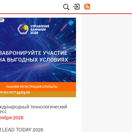
МА
-календарь
еждународный технологический
есс
тября 2026
 LEAD TODAY 2026