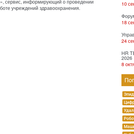
и», сервис, информирующий о проведении
10 се
работе учреждений здравоохранения.
Фору
18 се
Упра
24 се
HR T
2026
8 окт
По
Эпид
Цифр
Удал
Робо
Маши