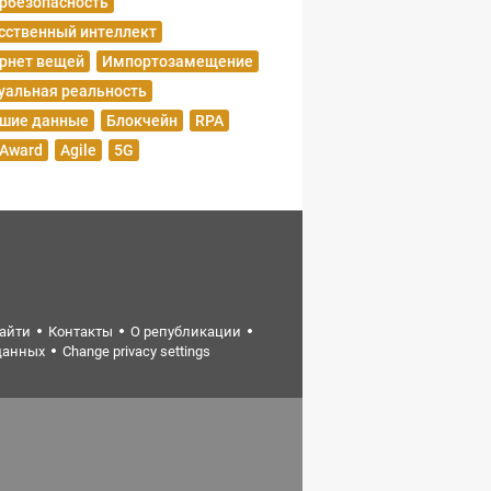
рбезопасность
сственный интеллект
рнет вещей
Импортозамещение
уальная реальность
шие данные
Блокчейн
RPA
 Award
Agile
5G
найти
Контакты
О републикации
данных
Change privacy settings