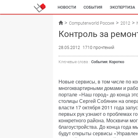
НОВОСТИ
СОБЫТИЯ
ЭКСПЕРТИЗА
Computerworld Россия
2012
Контроль за ремон
28.05.2012
1710 прочтений
События: Коротко
Ключевые слова :
Новые сервисы, в том числе по к
многоквартирными домами и рабо
портале «Наш город» до конца это
столицы Сергей Собянин на опер
власти 17 октября 2011 года запу
первых рук узнают о проблемах г
конкретного района. Москвичи мо
благоустройства. До конца года м
будут открыты сервисы «Управле