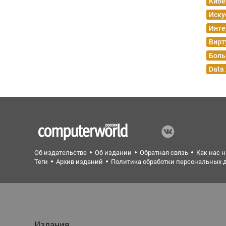
Кибе
Иску
Инте
Вирт
Боль
Data
Об издательстве
Об издании
Обратная связь
Как нас 
Теги
Архив изданий
Политика обработки персональных 
Издания