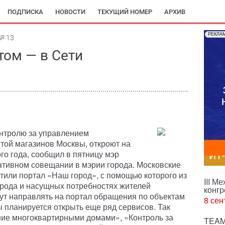
ПОДПИСКА
НОВОСТИ
ТЕКУЩИЙ НОМЕР
АРХИВ
РЕКЛА
№ 13
том — в Сети
онтролю за управлением
той магазинов Москвы, откроют на
го года, сообщил в пятницу мэр
ИТ
ативном совещании в мэрии города. Московские
стили портал «Наш город», с помощью которого из
III М
орода и насущных потребностях жителей
конгр
гут направлять на портал обращения по объектам
8 сен
ы планируется открыть еще ряд сервисов. Так
ние многоквартирными домами», «Контроль за
TEAM