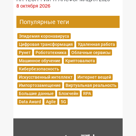
8 октября 2026
Популярные теги
Эпидемия коронавируса
Цифровая трансформация
Удаленная работа
Рунет
Робототехника
Облачные сервисы
Машинное обучение
Криптовалюта
Кибербезопасность
Искусственный интеллект
Интернет вещей
Импортозамещение
Виртуальная реальность
Большие данные
Блокчейн
RPA
Data Award
Agile
5G