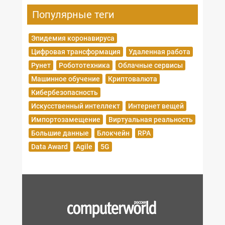
Популярные теги
Эпидемия коронавируса
Цифровая трансформация
Удаленная работа
Рунет
Робототехника
Облачные сервисы
Машинное обучение
Криптовалюта
Кибербезопасность
Искусственный интеллект
Интернет вещей
Импортозамещение
Виртуальная реальность
Большие данные
Блокчейн
RPA
Data Award
Agile
5G