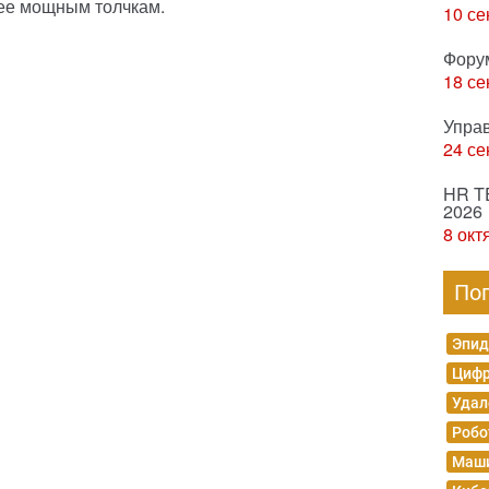
лее мощным толчкам.
10 се
Фору
18 се
Упра
24 се
HR T
2026
8 окт
По
Эпид
Цифр
Удал
Робо
Маши