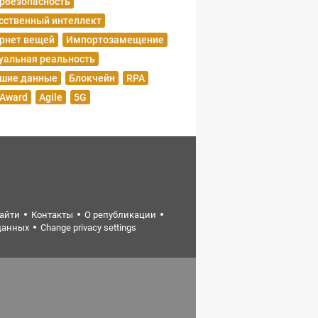
рбезопасность
сственный интеллект
рнет вещей
Импортозамещение
уальная реальность
шие данные
Блокчейн
RPA
 Award
Agile
5G
найти
Контакты
О републикации
данных
Change privacy settings