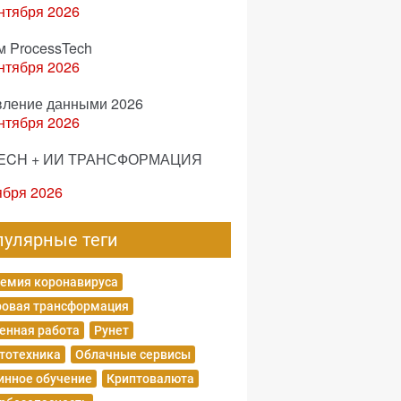
нтября 2026
м ProcessTech
нтября 2026
вление данными 2026
нтября 2026
ECH + ИИ ТРАНСФОРМАЦИЯ
ября 2026
пулярные теги
емия коронавируса
овая трансформация
енная работа
Рунет
тотехника
Облачные сервисы
нное обучение
Криптовалюта