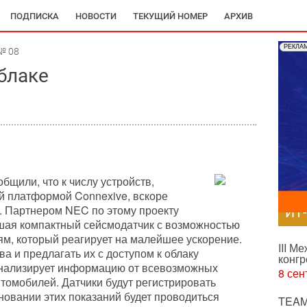
ПОДПИСКА
НОВОСТИ
ТЕКУЩИЙ НОМЕР
АРХИВ
РЕКЛА
№ 08
блаке
щили, что к числу устройств,
й платформой Connexive, вскоре
. Партнером NEC по этому проекту
ИТ
вшая компактный сейсмодатчик с возможностью
м, который реагирует на малейшее ускорение.
III М
ва и предлагать их с доступом к облаку
конгр
 анализирует информацию от всевозможных
8 сен
втомобилей. Датчики будут регистрировать
новании этих показаний будет проводиться
TEAM