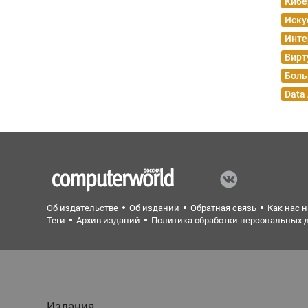
Кибе
Иску
Инте
Вирт
Боль
Data
Об издательстве
Об издании
Обратная связь
Как нас 
Теги
Архив изданий
Политика обработки персональных 
Издания