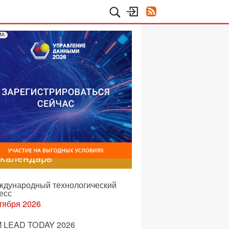
МА
-календарь
еждународный технологический
есс
тября 2026
 LEAD TODAY 2026