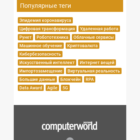
Популярные теги
Эпидемия коронавируса
Цифровая трансформация
Удаленная работа
Рунет
Робототехника
Облачные сервисы
Машинное обучение
Криптовалюта
Кибербезопасность
Искусственный интеллект
Интернет вещей
Импортозамещение
Виртуальная реальность
Большие данные
Блокчейн
RPA
Data Award
Agile
5G