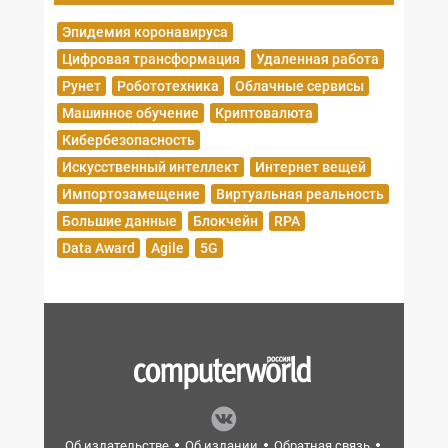
Эпидемия коронавируса
Цифровая трансформация
Удаленная работа
Рунет
Робототехника
Облачные сервисы
Машинное обучение
Криптовалюта
Кибербезопасность
Искусственный интеллект
Интернет вещей
Импортозамещение
Виртуальная реальность
Большие данные
Блокчейн
RPA
Data Award
Agile
5G
Об издательстве
Об издании
Обратная связь