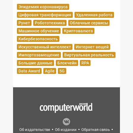
Эпидемия коронавируса
Цифровая трансформация
Удаленная работа
Рунет
Робототехника
Облачные сервисы
Машинное обучение
Криптовалюта
Кибербезопасность
Искусственный интеллект
Интернет вещей
Импортозамещение
Виртуальная реальность
Большие данные
Блокчейн
RPA
Data Award
Agile
5G
Об издательстве
Об издании
Обратная связь