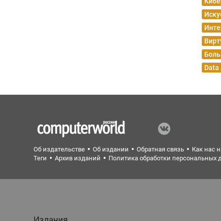
Кибе
Иску
Инте
Вирт
Боль
Data
Об издательстве
Об издании
Обратная связь
Как нас 
Теги
Архив изданий
Политика обработки персональных 
Издания