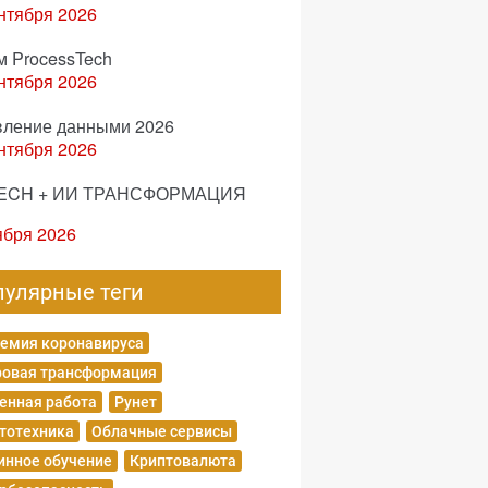
нтября 2026
м ProcessTech
нтября 2026
вление данными 2026
нтября 2026
ECH + ИИ ТРАНСФОРМАЦИЯ
ября 2026
пулярные теги
емия коронавируса
овая трансформация
енная работа
Рунет
тотехника
Облачные сервисы
нное обучение
Криптовалюта