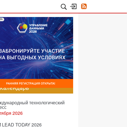
МА
-календарь
еждународный технологический
есс
тября 2026
 LEAD TODAY 2026