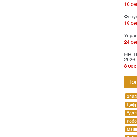
10 се
Фору
18 се
Упра
24 се
HR T
2026
8 окт
По
Эпид
Цифр
Удал
Робо
Маши