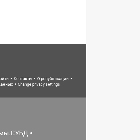
найти
Контакты
О републикации
данных
Change privacy settings
емы.СУБД