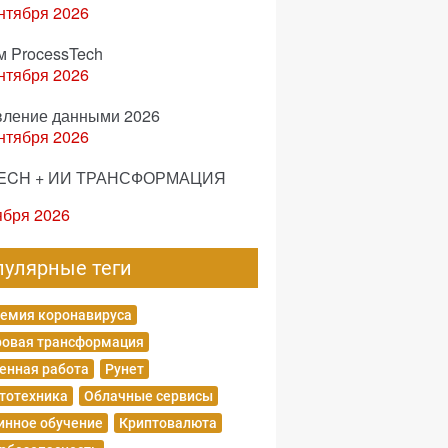
нтября 2026
м ProcessTech
нтября 2026
вление данными 2026
нтября 2026
ECH + ИИ ТРАНСФОРМАЦИЯ
ября 2026
пулярные теги
емия коронавируса
овая трансформация
енная работа
Рунет
тотехника
Облачные сервисы
нное обучение
Криптовалюта