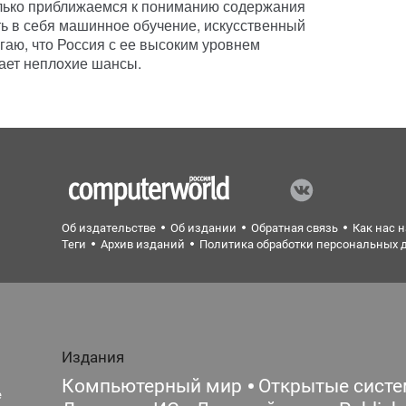
олько приближаемся к пониманию содержания
ть в себя машинное обучение, искусственный
агаю, что Россия с ее высоким уровнем
ает неплохие шансы.
Об издательстве
Об издании
Обратная связь
Как нас 
Теги
Архив изданий
Политика обработки персональных 
Издания
Компьютерный мир
Открытые сист
е