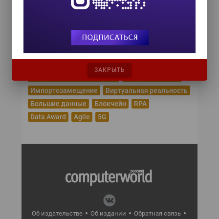
Эпидемия коронавируса
Цифровая трансформация
Удаленная работа
Рунет
Робототехника
Облачные сервисы
Машинное обучение
Криптовалюта
Кибербезопасность
ЗАКРЫТЬ
Искусственный интеллект
Интернет вещей
Импортозамещение
Виртуальная реальность
Большие данные
Блокчейн
RPA
Data Award
Agile
5G
Об издательстве
Об издании
Обратная связь