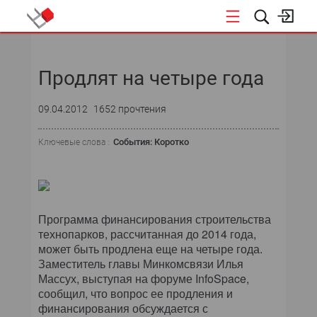
НОВОСТИ
Продлят на четыре года
09.04.2012
1652 прочтения
События: Коротко
Ключевые слова :
Программа финансирования строительства
технопарков, рассчитанная до 2014 года,
может быть продлена еще на четыре года.
Заместитель главы Минкомсвязи Илья
Массух, выступая на форуме InfoSpace,
сообщил, что вопрос ее продления и
финансирования обсуждается с