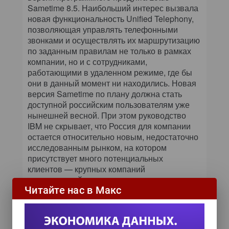
Sametime 8.5. Наибольший интерес вызвала
новая функциональность Unified Telephony,
позволяющая управлять телефонными
звонками и осуществлять их маршрутизацию
по заданным правилам не только в рамках
компании, но и с сотрудниками,
работающими в удаленном режиме, где бы
они в данный момент ни находились. Новая
версия Sametime по плану должна стать
доступной российским пользователям уже
нынешней весной. При этом руководство
IBM не скрывает, что Россия для компании
остается относительно новым, недостаточно
исследованным рынком, на котором
присутствует много потенциальных
клиентов — крупных компаний
и организаций.
Читайте нас в Макс
Помочь предприятиям снизить затраты,
увеличив при этом продуктивность, по
мнению Боба Пиччиано, генерального
менеджера подразделения IBM Lotus,