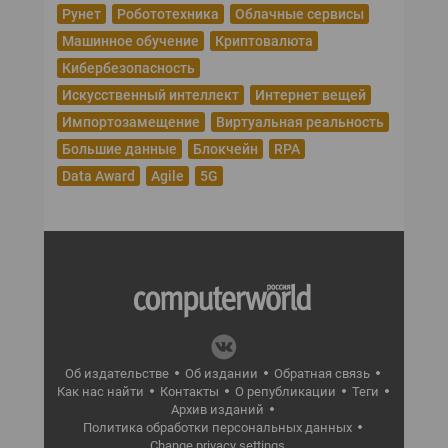
Рунет
Робототехника
Облачные сервисы
Машинное обучение
Криптовалюта
Кибербезопасность
Искусственный интеллект
Интернет вещей
Импортозамещение
Виртуальная реальность
Большие данные
Блокчейн
RPA
Data Award
Agile
5G
Об издательстве
Об издании
Обратная связь
Как нас найти
Контакты
О републикации
Теги
Архив изданий
Политика обработки персональных данных
Change privacy settings