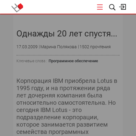
НОВОСТИ
Однажды 20 лет спустя...
СОБЫТИЯ
17.03.2009
Марина Полякова
1502 прочтения
ЭКСПЕРТИЗА
Программное обеспечение
Ключевые слова :
ПОДПИСКА
НОВОСТИ
Корпорация IBM приобрела Lotus в
1995 году, и на протяжении ряда
ТЕКУЩИЙ НОМЕР
лет дочерняя компания была
относительно самостоятельна. Но
АРХИВ
сегодня IBM Lotus - это
подразделение корпорации,
которое занимается развитием
семейства программных