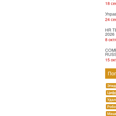
18 се
Упра
24 се
HR T
2026
8 окт
COMP
RUSS
15 ок
По
Эпид
Цифр
Удал
Робо
Маши