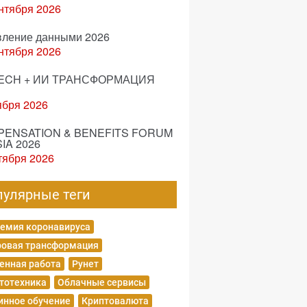
нтября 2026
вление данными 2026
нтября 2026
ECH + ИИ ТРАНСФОРМАЦИЯ
ября 2026
ENSATION & BENEFITS FORUM
IA 2026
тября 2026
пулярные теги
емия коронавируса
овая трансформация
енная работа
Рунет
тотехника
Облачные сервисы
нное обучение
Криптовалюта