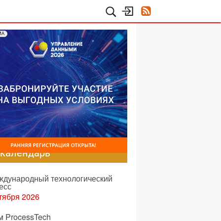
МА
-календарь
еждународный технологический
есс
тября 2026
м ProcessTech