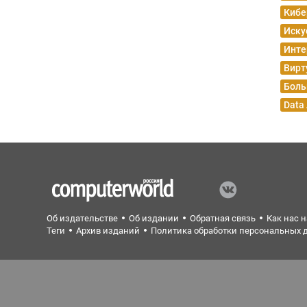
Кибе
Иску
Инте
Вирт
Боль
Data
Об издательстве
Об издании
Обратная связь
Как нас 
Теги
Архив изданий
Политика обработки персональных 