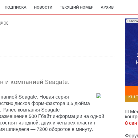
ПОДПИСКА
НОВОСТИ
ТЕКУЩИЙ НОМЕР
АРХИВ
РЕКЛА
№ 08
н и компанией Seagate.
ИТ
мпанией Seagate. Новая серия
 жестких дисков форм-фактора 3,5 дюйма
а. Ранее компания Seagate
III М
размещения 500 Гбайт информации на одной
конгр
состоят из одной, двух и четырех пластин
8 сен
ия шпинделя — 7200 оборотов в минуту.
Фору