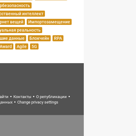
рбезопасность
сственный интеллект
рнет вещей
Импортозамещение
уальная реальность
шие данные
Блокчейн
RPA
 Award
Agile
5G
найти
Контакты
О републикации
данных
Change privacy settings