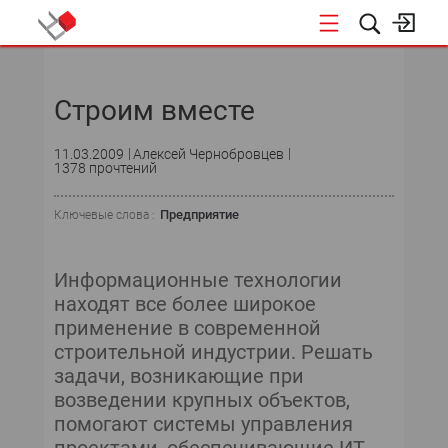
НОВОСТИ
Строим вместе
СОБЫТИЯ
11.03.2009
Алексей Чернобровцев
ЭКСПЕРТИЗА
1378 прочтений
ПОДПИСКА
Предприятие
Ключевые слова :
НОВОСТИ
Информационные технологии
находят все более широкое
ТЕКУЩИЙ НОМЕР
применение в современной
строительной индустрии. Решать
АРХИВ
задачи, возникающие при
возведении крупных объектов,
помогают системы управления