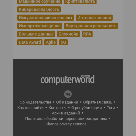
Машинное обучение
Криптовалюта
Кибербезопасность
Искусственный интеллект
Интернет вещей
Импортозамещение
Виртуальная реальность
Большие данные
Блокчейн
RPA
Data Award
Agile
5G
Об издательстве
Об издании
Обратная связь
Как нас найти
Контакты
О републикации
Теги
Архив изданий
Политика обработки персональных данных
Change privacy settings