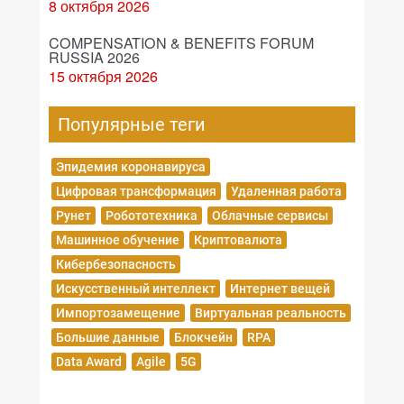
8 октября 2026
COMPENSATION & BENEFITS FORUM
RUSSIA 2026
15 октября 2026
Популярные теги
Эпидемия коронавируса
Цифровая трансформация
Удаленная работа
Рунет
Робототехника
Облачные сервисы
Машинное обучение
Криптовалюта
Кибербезопасность
Искусственный интеллект
Интернет вещей
Импортозамещение
Виртуальная реальность
Большие данные
Блокчейн
RPA
Data Award
Agile
5G