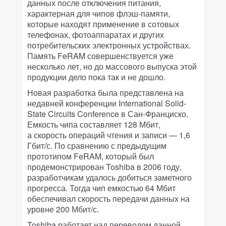
данных после отключения питания,
характерная для чипов флэш-памяти,
которые находят применение в сотовых
телефонах, фотоаппаратах и других
потребительских электронных устройствах.
Память FeRAM совершенствуется уже
несколько лет, но до массового выпуска этой
продукции дело пока так и не дошло.
Новая разработка была представлена на
недавней конференции International Solid-
State Circuits Conference в Сан-Франциско.
Емкость чипа составляет 128 Мбит,
а скорость операций чтения и записи — 1,6
Гбит/с. По сравнению с предыдущим
прототипом FeRAM, который был
продемонстрирован Toshiba в 2006 году,
разработчикам удалось добиться заметного
прогресса. Тогда чип емкостью 64 Мбит
обеспечивал скорость передачи данных на
уровне 200 Мбит/с.
Toshiba работает над переводом данной