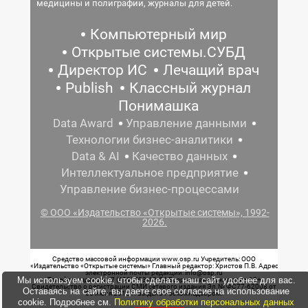
медицины и полиграфии, журналы для детей.
Компьютерный мир
Открытые системы.СУБД
Директор ИС
Лечащий врач
Publish
Классный журнал
Понимашка
Data Award
Управление данными
Технологии бизнес-аналитики
Data & AI
Качество данных
Интеллектуальное предприятие
Управление бизнес-процессами
© ООО «Издательство «Открытые системы», 1992-
2026.
Средство массовой информации www.osp.ru Учредитель: ООО
«Издательство «Открытые системы» Главный редактор: Христов П.В. Адрес
электронной почты редакции: info@osp.ru
Мы используем cookie, чтобы сделать наш сайт удобнее для вас.
Телефон редакции: 7 (499) 703-18-54 Возрастная маркировка: 12+
Свидетельство о регистрации СМИ сетевого издания Эл.№ ФС77-62008 от
Оставаясь на сайте, вы даете свое согласие на использование
05 июня 2015 г. выдано Роскомнадзором.
cookie. Подробнее см.
Политику обработки персональных данных