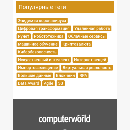
Популярные теги
Эпидемия коронавируса
Цифровая трансформация
Удаленная работа
Рунет
Робототехника
Облачные сервисы
Машинное обучение
Криптовалюта
Кибербезопасность
Искусственный интеллект
Интернет вещей
Импортозамещение
Виртуальная реальность
Большие данные
Блокчейн
RPA
Data Award
Agile
5G