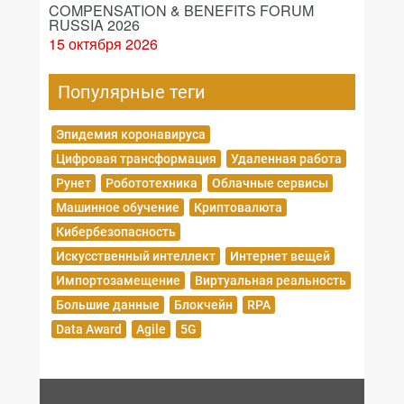
COMPENSATION & BENEFITS FORUM
RUSSIA 2026
15 октября 2026
Популярные теги
Эпидемия коронавируса
Цифровая трансформация
Удаленная работа
Рунет
Робототехника
Облачные сервисы
Машинное обучение
Криптовалюта
Кибербезопасность
Искусственный интеллект
Интернет вещей
Импортозамещение
Виртуальная реальность
Большие данные
Блокчейн
RPA
Data Award
Agile
5G