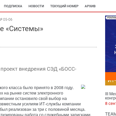
ПОДПИСКА
НОВОСТИ
ТЕКУЩИЙ НОМЕР
АРХИВ
РЕКЛА
№ 05-06
е «Системы»
 проект внедрения СЭД «БОСС-
ИТ
ого класса было принято в 2008 году.
х на рынке систем электронного
III М
конгр
мпании остановило свой выбор на
8 сен
овместным усилиям ИТ-службы компании
был реализован за три с половиной месяца.
TEAM
атизированы работа со служебными записками,