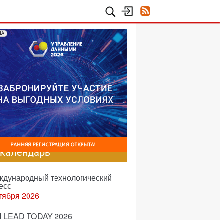
МА
-календарь
еждународный технологический
есс
тября 2026
 LEAD TODAY 2026