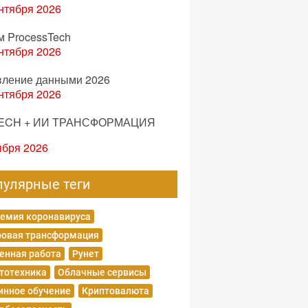
нтября 2026
м ProcessTech
нтября 2026
вление данными 2026
нтября 2026
ECH + ИИ ТРАНСФОРМАЦИЯ
ября 2026
пулярные теги
емия коронавируса
овая трансформация
енная работа
Рунет
тотехника
Облачные сервисы
нное обучение
Криптовалюта