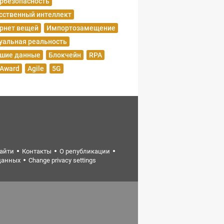
рбезопасность
сственный интеллект
рнет вещей
Импортозамещение
уальная реальность
шие данные
Блокчейн
RPA
 Award
Agile
5G
найти
Контакты
О републикации
данных
Change privacy settings