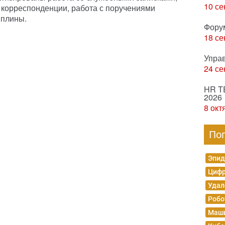
10 се
 корреспонденции, работа с поручениями
иплины.
Фору
18 се
Упра
24 се
HR T
2026
8 окт
По
Эпид
Цифр
Удал
Робо
Маши