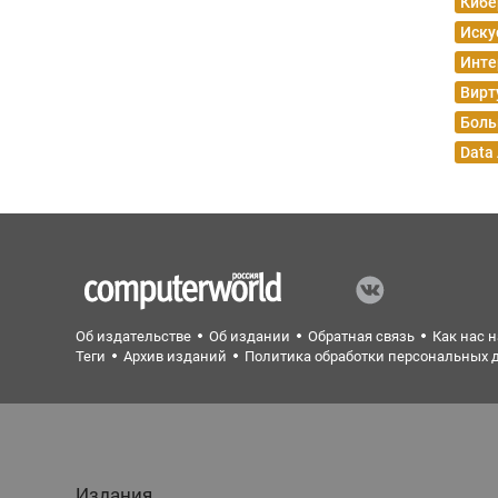
Кибе
Иску
Инте
Вирт
Боль
Data
Об издательстве
Об издании
Обратная связь
Как нас 
Теги
Архив изданий
Политика обработки персональных 
Издания