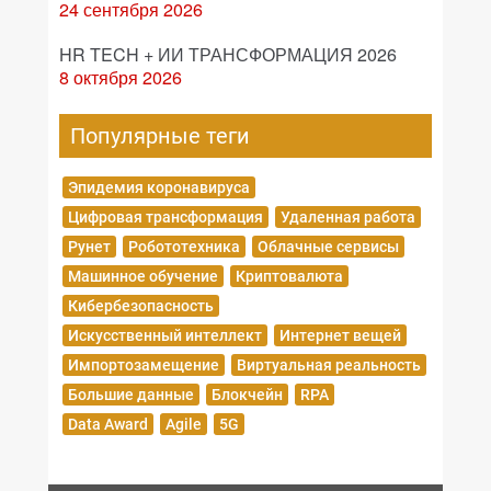
24 сентября 2026
HR TECH + ИИ ТРАНСФОРМАЦИЯ 2026
8 октября 2026
Популярные теги
Эпидемия коронавируса
Цифровая трансформация
Удаленная работа
Рунет
Робототехника
Облачные сервисы
Машинное обучение
Криптовалюта
Кибербезопасность
Искусственный интеллект
Интернет вещей
Импортозамещение
Виртуальная реальность
Большие данные
Блокчейн
RPA
Data Award
Agile
5G