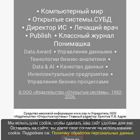
Компьютерный мир
Открытые системы.СУБД
Директор ИС
Лечащий врач
Publish
Классный журнал
Понимашка
Data Award
Управление данными
Технологии бизнес-аналитики
Data & AI
Качество данных
Интеллектуальное предприятие
Управление бизнес-процессами
© ООО «Издательство «Открытые системы», 1992-
2026.
Средство массовой информации www.osp.ru Учредитель: ООО
«Издательство «Открытые системы» Главный редактор: Христов П.В. Адрес
электронной почты редакции: info@osp.ru
Мы используем cookie, чтобы сделать наш сайт удобнее для вас.
Телефон редакции: 7 (499) 703-18-54 Возрастная маркировка: 12+
Свидетельство о регистрации СМИ сетевого издания Эл.№ ФС77-62008 от
Оставаясь на сайте, вы даете свое согласие на использование
05 июня 2015 г. выдано Роскомнадзором.
cookie. Подробнее см.
Политику обработки персональных данных
Закрыть