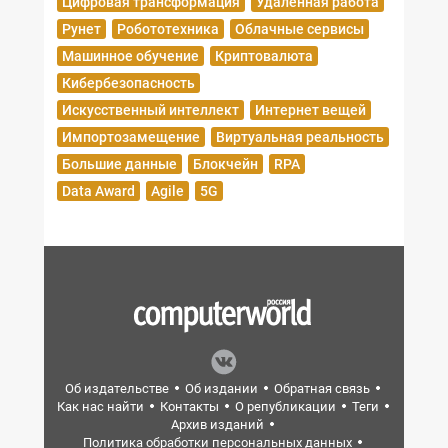
Цифровая трансформация
Удаленная работа
Рунет
Робототехника
Облачные сервисы
Машинное обучение
Криптовалюта
Кибербезопасность
Искусственный интеллект
Интернет вещей
Импортозамещение
Виртуальная реальность
Большие данные
Блокчейн
RPA
Data Award
Agile
5G
Об издательстве
Об издании
Обратная связь
Как нас найти
Контакты
О републикации
Теги
Архив изданий
Политика обработки персональных данных