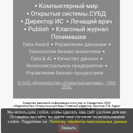
Компьютерный мир
Открытые системы.СУБД
Директор ИС
Лечащий врач
Publish
Классный журнал
Понимашка
Data Award
Управление данными
Технологии бизнес-аналитики
Data & AI
Качество данных
Интеллектуальное предприятие
Управление бизнес-процессами
© ООО «Издательство «Открытые системы», 1992-
2026.
Средство массовой информации www.osp.ru Учредитель: ООО
«Издательство «Открытые системы» Главный редактор: Христов П.В. Адрес
электронной почты редакции: info@osp.ru
Мы используем cookie, чтобы сделать наш сайт удобнее для вас.
Телефон редакции: 7 (499) 703-18-54 Возрастная маркировка: 12+
Свидетельство о регистрации СМИ сетевого издания Эл.№ ФС77-62008 от
Оставаясь на сайте, вы даете свое согласие на использование
05 июня 2015 г. выдано Роскомнадзором.
cookie. Подробнее см.
Политику обработки персональных данных
Закрыть