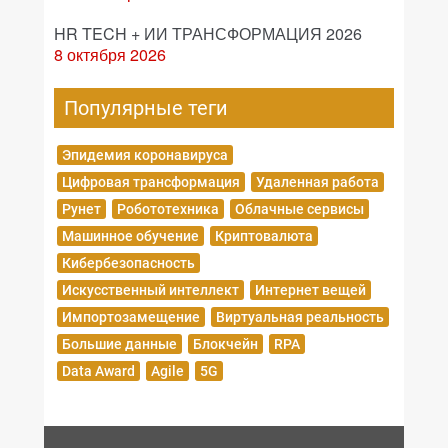
HR TECH + ИИ ТРАНСФОРМАЦИЯ 2026
8 октября 2026
Популярные теги
Эпидемия коронавируса
Цифровая трансформация
Удаленная работа
Рунет
Робототехника
Облачные сервисы
Машинное обучение
Криптовалюта
Кибербезопасность
Искусственный интеллект
Интернет вещей
Импортозамещение
Виртуальная реальность
Большие данные
Блокчейн
RPA
Data Award
Agile
5G