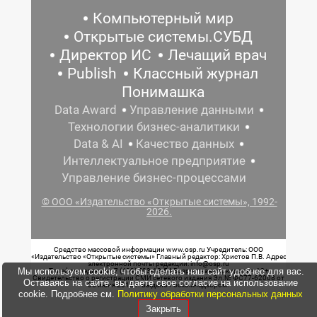
Компьютерный мир
Открытые системы.СУБД
Директор ИС
Лечащий врач
Publish
Классный журнал
Понимашка
Data Award
Управление данными
Технологии бизнес-аналитики
Data & AI
Качество данных
Интеллектуальное предприятие
Управление бизнес-процессами
© ООО «Издательство «Открытые системы», 1992-
2026.
Средство массовой информации www.osp.ru Учредитель: ООО
«Издательство «Открытые системы» Главный редактор: Христов П.В. Адрес
электронной почты редакции: info@osp.ru
Мы используем cookie, чтобы сделать наш сайт удобнее для вас.
Телефон редакции: 7 (499) 703-18-54 Возрастная маркировка: 12+
Свидетельство о регистрации СМИ сетевого издания Эл.№ ФС77-62008 от
Оставаясь на сайте, вы даете свое согласие на использование
05 июня 2015 г. выдано Роскомнадзором.
cookie. Подробнее см.
Политику обработки персональных данных
Закрыть