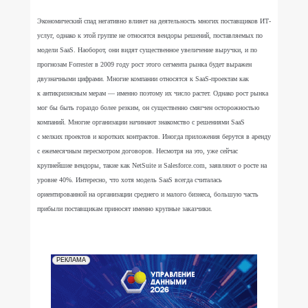
Экономический спад негативно влияет на деятельность многих поставщиков ИТ-
услуг, однако к этой группе не относятся вендоры решений, поставляемых по
модели SaaS. Наоборот, они видят существенное увеличение выручки, и по
прогнозам Forrester в 2009 году рост этого сегмента рынка будет выражен
двузначными цифрами. Многие компании относятся к SaaS-проектам как
к антикризисным мерам — именно поэтому их число растет. Однако рост рынка
мог бы быть гораздо более резким, он существенно смягчен осторожностью
компаний. Многие организации начинают знакомство с решениями SaaS
с мелких проектов и коротких контрактов. Иногда приложения берутся в аренду
с ежемесячным пересмотром договоров. Несмотря на это, уже сейчас
крупнейшие вендоры, такие как NetSuite и Salesforce.com, заявляют о росте на
уровне 40%. Интересно, что хотя модель SaaS всегда считалась
ориентированной на организации среднего и малого бизнеса, большую часть
прибыли поставщикам приносят именно крупные заказчики.
РЕКЛАМА