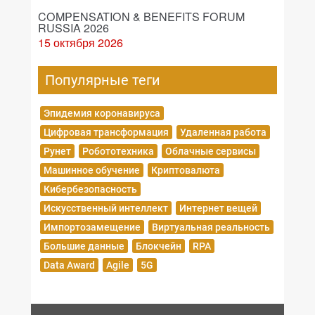
COMPENSATION & BENEFITS FORUM
RUSSIA 2026
15 октября 2026
Популярные теги
Эпидемия коронавируса
Цифровая трансформация
Удаленная работа
Рунет
Робототехника
Облачные сервисы
Машинное обучение
Криптовалюта
Кибербезопасность
Искусственный интеллект
Интернет вещей
Импортозамещение
Виртуальная реальность
Большие данные
Блокчейн
RPA
Data Award
Agile
5G