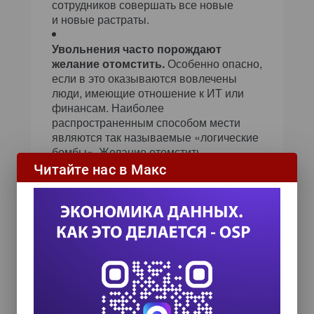
сотрудников совершать все новые
и новые растраты.
Увольнения часто порождают
желание отомстить.
Особенно опасно,
если в это оказываются вовлечены
люди, имеющие отношение к ИТ или
финансам. Наиболее
распространенным способом мести
являются так называемые «логические
бомбы». Желание отомстить
и ощущение безысходности зачастую
Читайте нас в Макс
выливаются в растраты и хищения.
Усильте контроль за доступом
к информационным ресурсам;
повысьте безопасность паролей.
Проводите регулярный аудит средств
удаленного доступа, тщательно
анализируя все случаи необычного
поведения.
Сегодня у большинства компаний