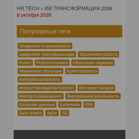
HR TECH + ИИ ТРАНСФОРМАЦИЯ 2026
8 октября 2026
Популярные теги
Эпидемия коронавируса
Цифровая трансформация
Удаленная работа
Рунет
Робототехника
Облачные сервисы
Машинное обучение
Криптовалюта
Кибербезопасность
Искусственный интеллект
Интернет вещей
Импортозамещение
Виртуальная реальность
Большие данные
Блокчейн
RPA
Data Award
Agile
5G