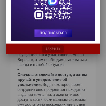
имеется более одного
пользовательского каталога.
А управлению жизненным циклом
пользователей зачастую уделяется
недостаточно внимания. Нередко
в ходе проверок можно обнаружить
десятки активных учетных записей
сотрудников, которые уже покинули
компанию. Убедитесь в том, что смена
паролей и блокировка учетных записей
ЗАКРЫТЬ
осуществляются у вас своевременно.
Впрочем, этим необходимо заниматься
всегда и в любой ситуации.
Сначала отключайте доступ, а затем
вручайте уведомление об
увольнении.
Ведь некоторое время
сотрудник еще продолжает находиться
в здании компании, а если он имеет
доступ к критически важным системам,
ему достаточно нескольких минут, для