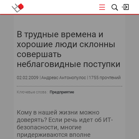
НОВОСТИ
В трудные времена и
хорошие люди склонны
совершать
неблаговидные поступки
02.02.2009
Андреас Антонопулос
1755 прочтений
Предприятие
Ключевые слова :
Кому в нашей жизни можно
доверять? Если речь идет об ИТ-
безопасности, многие
придерживаются вполне